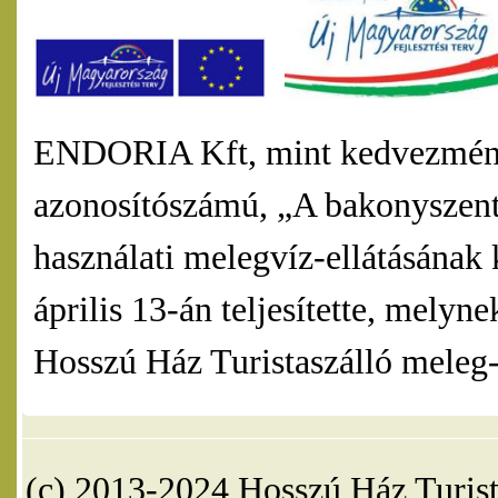
ENDORIA Kft, mint kedvezmény
azonosítószámú, „A bakonyszentl
használati melegvíz-ellátásának 
április 13-án teljesítette, mel
Hosszú Ház Turistaszálló meleg-v
(c) 2013-2024 Hosszú Ház Turist