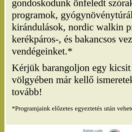
gondoskodunk önfeledt szórak
programok, gyógynövénytúrák
kirándulások, nordic walkin 
kerékpáros-, és bakancsos vez
vendégeinket.*
Kérjük barangoljon egy kicsi
völgyében már kellő ismerete
tovább!
*Programjaink előzetes egyeztetés után vehe