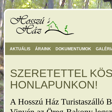
AKTUÁLIS
ÁRAINK
DOKUMENTUMOK
GALÉRI
SZERETETTEL KÖ
HONLAPUNKON!
A Hosszú Ház Turistaszálló B
Vinyén az Öreg-Bakony legsz