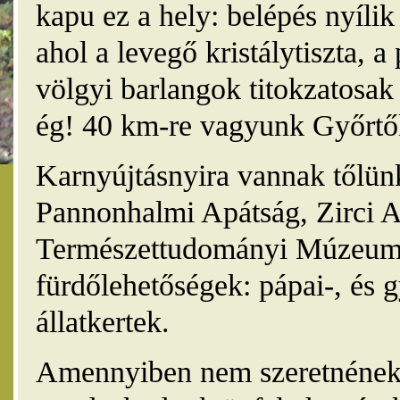
kapu ez a hely: belépés nyíli
ahol a levegő kristálytiszta, 
völgyi barlangok titokzatosak 
ég! 40 km-re vagyunk Győrtől
Karnyújtásnyira vannak tőlünk
Pannonhalmi Apátság, Zirci A
Természettudományi Múzeum,
fürdőlehetőségek: pápai-, és 
állatkertek.
Amennyiben nem szeretnének 4