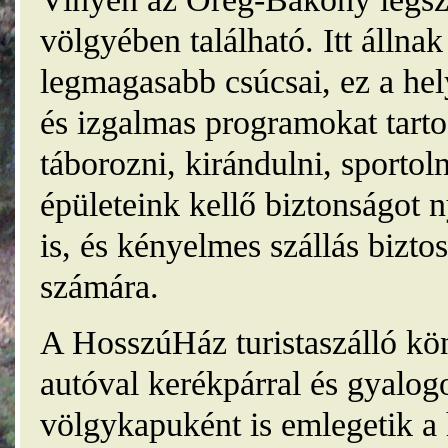
völgyében található. Itt álln
legmagasabb csúcsai, ez a he
és izgalmas programokat tarto
táborozni, kirándulni, sporto
épületeink kellő biztonságot
is, és kényelmes szállás bizt
számára.
A HosszúHáz turistaszálló kö
autóval kerékpárral és gyalog
völgykapuként is emlegetik a 