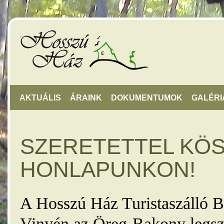
AKTUÁLIS
ÁRAINK
DOKUMENTUMOK
GALÉRI
SZERETETTEL KÖ
HONLAPUNKON!
A Hosszú Ház Turistaszálló B
Vinyén az Öreg-Bakony legsz