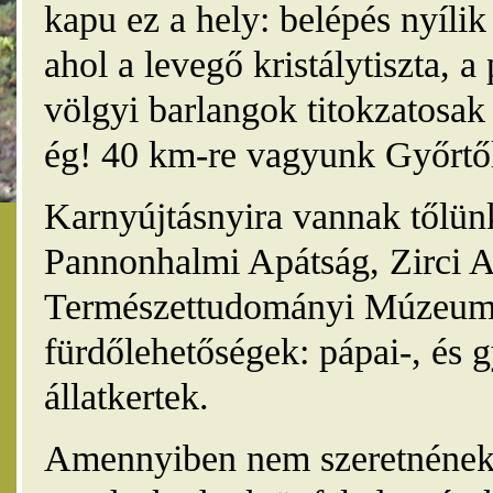
kapu ez a hely: belépés nyíli
ahol a levegő kristálytiszta, 
völgyi barlangok titokzatosak 
ég! 40 km-re vagyunk Győrtől
Karnyújtásnyira vannak tőlünk
Pannonhalmi Apátság, Zirci A
Természettudományi Múzeum,
fürdőlehetőségek: pápai-, és 
állatkertek.
Amennyiben nem szeretnének 4