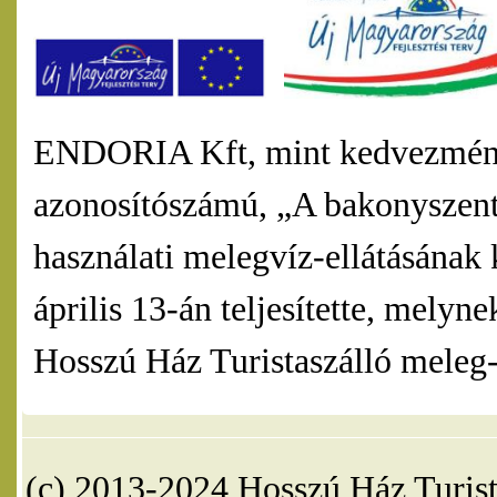
ENDORIA Kft, mint kedvezmény
azonosítószámú, „A bakonyszentl
használati melegvíz-ellátásának 
április 13-án teljesítette, mel
Hosszú Ház Turistaszálló meleg-v
(c) 2013-2024 Hosszú Ház Turist