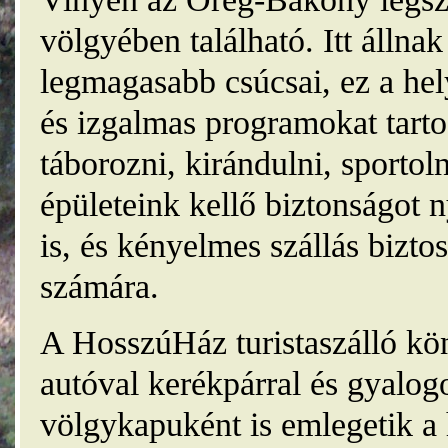
völgyében található. Itt álln
legmagasabb csúcsai, ez a he
és izgalmas programokat tarto
táborozni, kirándulni, sporto
épületeink kellő biztonságot
is, és kényelmes szállás bizt
számára.
A HosszúHáz turistaszálló kö
autóval kerékpárral és gyalog
völgykapuként is emlegetik a 