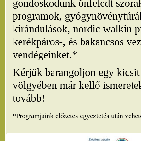
gondoskodunk önfeledt szórak
programok, gyógynövénytúrák
kirándulások, nordic walkin 
kerékpáros-, és bakancsos vez
vendégeinket.*
Kérjük barangoljon egy kicsi
völgyében már kellő ismerete
tovább!
*Programjaink előzetes egyeztetés után vehe