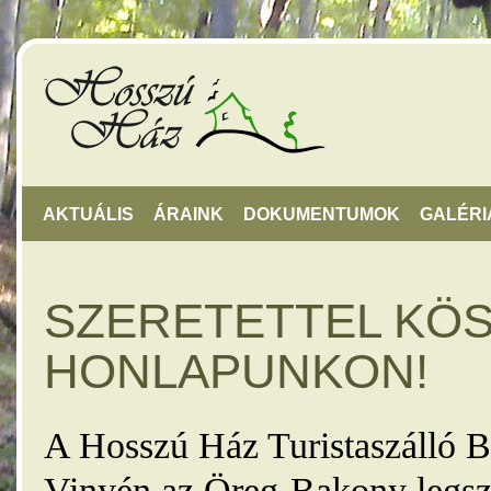
AKTUÁLIS
ÁRAINK
DOKUMENTUMOK
GALÉRI
SZERETETTEL KÖ
HONLAPUNKON!
A Hosszú Ház Turistaszálló B
Vinyén az Öreg-Bakony legsz