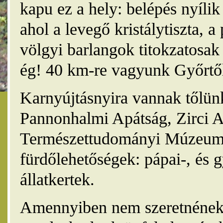
kapu ez a hely: belépés nyíli
ahol a levegő kristálytiszta, 
völgyi barlangok titokzatosak 
ég! 40 km-re vagyunk Győrtől
Karnyújtásnyira vannak tőlünk
Pannonhalmi Apátság, Zirci A
Természettudományi Múzeum,
fürdőlehetőségek: pápai-, és 
állatkertek.
Amennyiben nem szeretnének 4