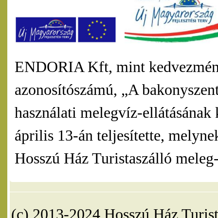
ENDORIA Kft, mint kedvezmény
azonosítószámú, „A bakonyszentl
használati melegvíz-ellátásának 
április 13-án teljesítette, mel
Hosszú Ház Turistaszálló meleg-v
(c) 2013-2024 Hosszú Ház Turist