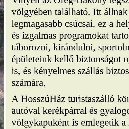
völgyében található. Itt álln
legmagasabb csúcsai, ez a he
és izgalmas programokat tarto
táborozni, kirándulni, sporto
épületeink kellő biztonságot
is, és kényelmes szállás bizt
számára.
A HosszúHáz turistaszálló kö
autóval kerékpárral és gyalog
völgykapuként is emlegetik a 