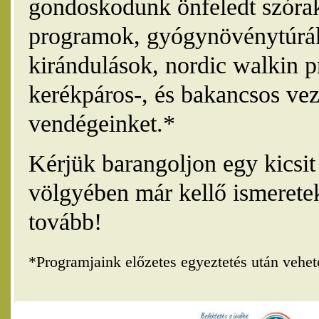
gondoskodunk önfeledt szórak
programok, gyógynövénytúrák
kirándulások, nordic walkin 
kerékpáros-, és bakancsos vez
vendégeinket.*
Kérjük barangoljon egy kicsi
völgyében már kellő ismerete
tovább!
*Programjaink előzetes egyeztetés után vehe