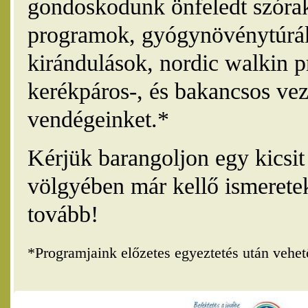
gondoskodunk önfeledt szórak
programok, gyógynövénytúrák
kirándulások, nordic walkin 
kerékpáros-, és bakancsos vez
vendégeinket.*
Kérjük barangoljon egy kicsi
völgyében már kellő ismerete
tovább!
*Programjaink előzetes egyeztetés után vehe