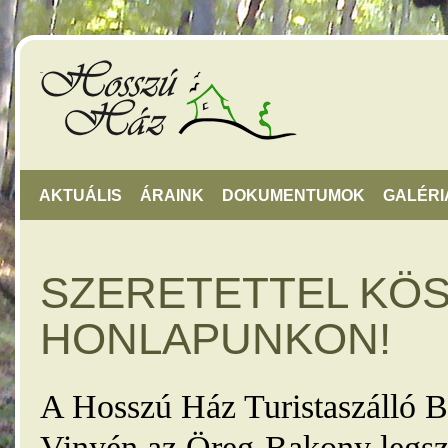
AKTUÁLIS
ÁRAINK
DOKUMENTUMOK
GALÉRI
SZERETETTEL KÖ
HONLAPUNKON!
A Hosszú Ház Turistaszálló B
Vinyén az Öreg-Bakony legsz