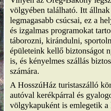
völgyében található. Itt álln
legmagasabb csúcsai, ez a he
és izgalmas programokat tarto
táborozni, kirándulni, sporto
épületeink kellő biztonságot
is, és kényelmes szállás bizt
számára.
A HosszúHáz turistaszálló kö
autóval kerékpárral és gyalog
völgykapuként is emlegetik a 