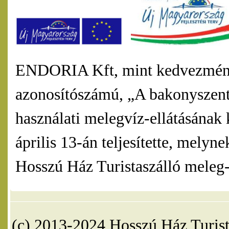
ENDORIA Kft, mint kedvezmény
azonosítószámú, „A bakonyszentl
használati melegvíz-ellátásának 
április 13-án teljesítette, mel
Hosszú Ház Turistaszálló meleg-v
(c) 2013-2024 Hosszú Ház Turist