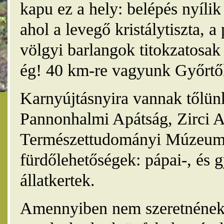
kapu ez a hely: belépés nyíli
ahol a levegő kristálytiszta, 
völgyi barlangok titokzatosak 
ég! 40 km-re vagyunk Győrtől
Karnyújtásnyira vannak tőlünk
Pannonhalmi Apátság, Zirci A
Természettudományi Múzeum,
fürdőlehetőségek: pápai-, és 
állatkertek.
Amennyiben nem szeretnének 4