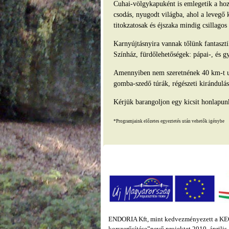
Cuhai-völgykapuként is emlegetik a hozz
csodás, nyugodt világba, ahol a levegő 
titokzatosak és éjszaka mindig csillago
Karnyújtásnyira vannak tőlünk fantasz
Színház, fürdőlehetőségek: pápai-, és g
Amennyiben nem szeretnének 40 km-t ut
gomba-szedő túrák, régészeti kirándulás
Kérjük barangoljon egy kicsit honlapun
*Programjaink előzetes egyeztetés után vehetők igénybe
ENDORIA Kft, mint kedvezményezett a KEOP
korszerűsítése”nevű projektet 2010. áprili