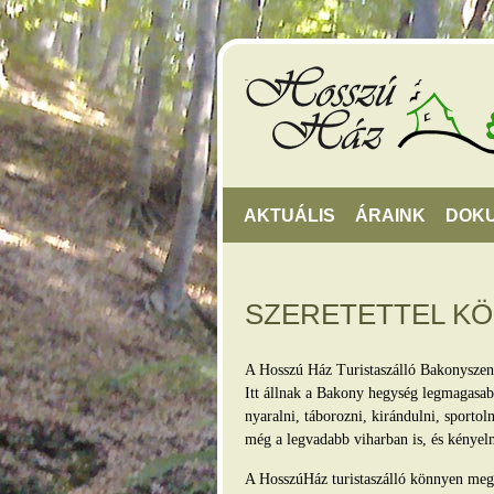
AKTUÁLIS
ÁRAINK
DOK
SZERETETTEL K
A Hosszú Ház Turistaszálló Bakonyszen
Itt állnak a Bakony hegység legmagasabb
nyaralni, táborozni, kirándulni, sporto
még a legvadabb viharban is, és kényel
A HosszúHáz turistaszálló könnyen megkö