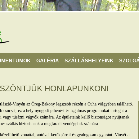
UMENTUMOK
GALÉRIA
SZÁLLÁSHELYEINK
SZOLGÁ
ÖSZÖNTJÜK HONLAPUNKON!
tlászló-Vinyén az Öreg-Bakony legszebb részén a Cuha völgyében található.
 csúcsai, ez a hely nyugodt pihenést és izgalmas programokat tartogat a
lni vagy túrázni vágyók számára. Az épületeink kellő biztonságot nyújtanak
mes szállás biztosítanak a megfáradt vendégeink számára.
zelíthető vonattal, autóval kerékpárral és gyalogosan egyaránt. Vinyét a