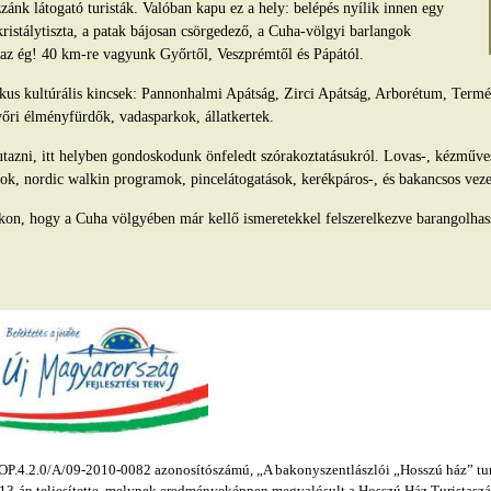
ánk látogató turisták. Valóban kapu ez a hely: belépés nyílik innen egy
kristálytiszta, a patak bájosan csörgedező, a Cuha-völgyi barlangok
s az ég! 40 km-re vagyunk Győrtől, Veszprémtől és Pápától.
tikus kultúrális kincsek: Pannonhalmi Apátság, Zirci Apátság, Arborétum, Ter
yőri élményfürdők, vadasparkok, állatkertek.
azni, itt helyben gondoskodunk önfeledt szórakoztatásukról. Lovas-, kézműv
ok, nordic walkin programok, pincelátogatások, kerékpáros-, és bakancsos veze
kon, hogy a Cuha völgyében már kellő ismeretekkel felszerelkezve barangolhas
.4.2.0/A/09-2010-0082 azonosítószámú, „A bakonyszentlászlói „Hosszú ház” turis
s 13-án teljesítette, melynek eredményeképpen megvalósult a Hosszú Ház Turistaszál