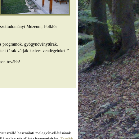
mészettudományi Múzeum, Folklór
es programok, gyógynövénytúrák,
tett túrák várják kedves vendégeinket.*
son tovább!
taszálló használati melegvíz-ellátásának
ló meleg-víz ellátás korszerűsítése.
Tovább