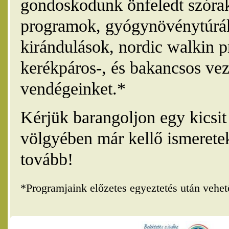
gondoskodunk önfeledt szórak
programok, gyógynövénytúrák
kirándulások, nordic walkin 
kerékpáros-, és bakancsos vez
vendégeinket.*
Kérjük barangoljon egy kicsi
völgyében már kellő ismerete
tovább!
*Programjaink előzetes egyeztetés után vehe