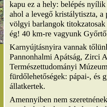
kapu ez a hely: belépés nyíli
ahol a levegő kristálytiszta, 
völgyi barlangok titokzatosak 
ég! 40 km-re vagyunk Győrtől
Karnyújtásnyira vannak tőlünk
Pannonhalmi Apátság, Zirci A
Természettudományi Múzeum,
fürdőlehetőségek: pápai-, és 
állatkertek.
Amennyiben nem szeretnének 4