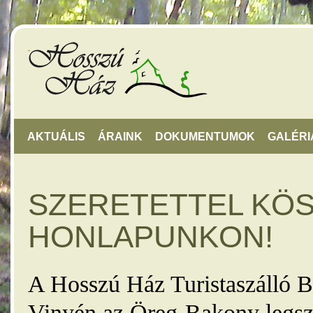
AKTUÁLIS
ÁRAINK
DOKUMENTUMOK
GALÉRI
SZERETETTEL KÖ
HONLAPUNKON!
A Hosszú Ház Turistaszálló B
Vinyén az Öreg-Bakony legsz