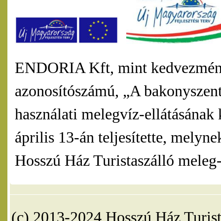
ENDORIA Kft, mint kedvezmény
azonosítószámú, „A bakonyszentl
használati melegvíz-ellátásának 
április 13-án teljesítette, mel
Hosszú Ház Turistaszálló meleg-v
(c) 2013-2024 Hosszú Ház Turist