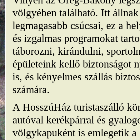
völgyében található. Itt álln
legmagasabb csúcsai, ez a he
és izgalmas programokat tarto
táborozni, kirándulni, sporto
épületeink kellő biztonságot
is, és kényelmes szállás bizt
számára.
A HosszúHáz turistaszálló kö
autóval kerékpárral és gyalog
völgykapuként is emlegetik a 