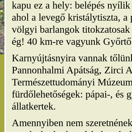
kapu ez a hely: belépés nyíli
ahol a levegő kristálytiszta, 
völgyi barlangok titokzatosak 
ég! 40 km-re vagyunk Győrtől
Karnyújtásnyira vannak tőlünk
Pannonhalmi Apátság, Zirci A
Természettudományi Múzeum,
fürdőlehetőségek: pápai-, és 
állatkertek.
Amennyiben nem szeretnének 4