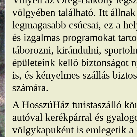
völgyében található. Itt álln
legmagasabb csúcsai, ez a he
és izgalmas programokat tarto
táborozni, kirándulni, sporto
épületeink kellő biztonságot
is, és kényelmes szállás bizt
számára.
A HosszúHáz turistaszálló kö
autóval kerékpárral és gyalog
völgykapuként is emlegetik a 