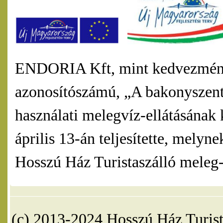
ENDORIA Kft, mint kedvezmény
azonosítószámú, „A bakonyszentl
használati melegvíz-ellátásának 
április 13-án teljesítette, mel
Hosszú Ház Turistaszálló meleg-v
(c) 2013-2024 Hosszú Ház Turist