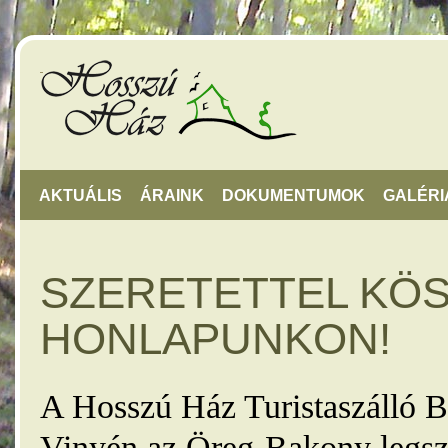
AKTUÁLIS
ÁRAINK
DOKUMENTUMOK
GALÉRI
SZERETETTEL KÖ
HONLAPUNKON!
A Hosszú Ház Turistaszálló B
Vinyén az Öreg-Bakony legsz