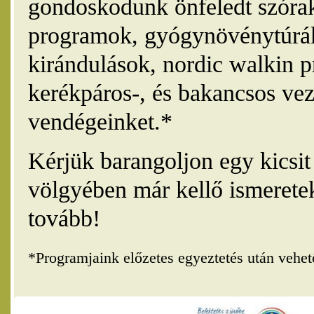
gondoskodunk önfeledt szórak
programok, gyógynövénytúrák
kirándulások, nordic walkin 
kerékpáros-, és bakancsos vez
vendégeinket.*
Kérjük barangoljon egy kicsi
völgyében már kellő ismerete
tovább!
*Programjaink előzetes egyeztetés után vehe