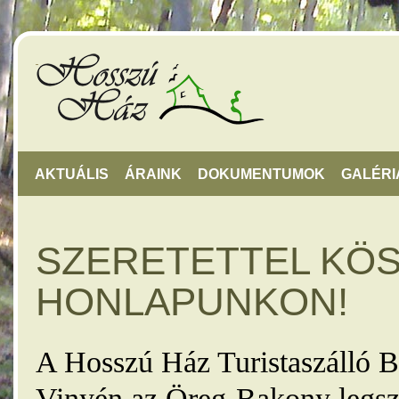
AKTUÁLIS
ÁRAINK
DOKUMENTUMOK
GALÉRI
SZERETETTEL KÖ
HONLAPUNKON!
A Hosszú Ház Turistaszálló B
Vinyén az Öreg-Bakony legsz