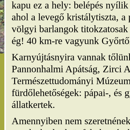
kapu ez a hely: belépés nyíli
ahol a levegő kristálytiszta, 
völgyi barlangok titokzatosak 
ég! 40 km-re vagyunk Győrtől
Karnyújtásnyira vannak tőlünk
Pannonhalmi Apátság, Zirci A
Természettudományi Múzeum,
fürdőlehetőségek: pápai-, és 
állatkertek.
Amennyiben nem szeretnének 4