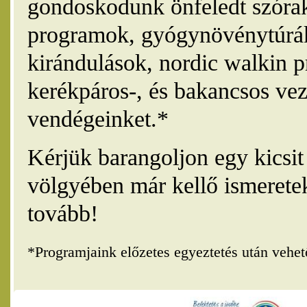
gondoskodunk önfeledt szórak
programok, gyógynövénytúrák
kirándulások, nordic walkin 
kerékpáros-, és bakancsos vez
vendégeinket.*
Kérjük barangoljon egy kicsi
völgyében már kellő ismerete
tovább!
*Programjaink előzetes egyeztetés után vehe