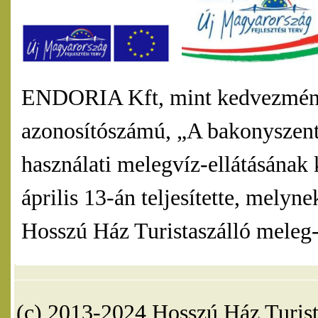
ENDORIA Kft, mint kedvezmény
azonosítószámú, „A bakonyszentl
használati melegvíz-ellátásának 
április 13-án teljesítette, mel
Hosszú Ház Turistaszálló meleg-v
(c) 2013-2024 Hosszú Ház Turist