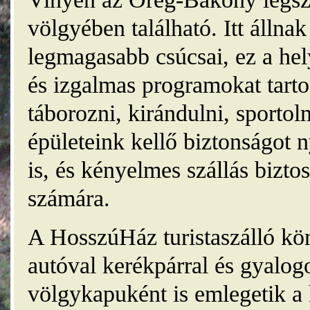
völgyében található. Itt álln
legmagasabb csúcsai, ez a he
és izgalmas programokat tarto
táborozni, kirándulni, sporto
épületeink kellő biztonságot
is, és kényelmes szállás bizt
számára.
A HosszúHáz turistaszálló kö
autóval kerékpárral és gyalog
völgykapuként is emlegetik a 