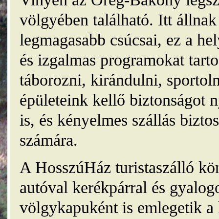
völgyében található. Itt álln
legmagasabb csúcsai, ez a he
és izgalmas programokat tarto
táborozni, kirándulni, sporto
épületeink kellő biztonságot
is, és kényelmes szállás bizt
számára.
A HosszúHáz turistaszálló kö
autóval kerékpárral és gyalog
völgykapuként is emlegetik a 