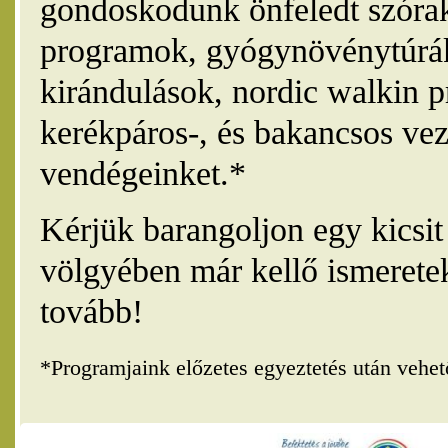
gondoskodunk önfeledt szórak
programok, gyógynövénytúrák
kirándulások, nordic walkin 
kerékpáros-, és bakancsos vez
vendégeinket.*
Kérjük barangoljon egy kicsi
völgyében már kellő ismerete
tovább!
*Programjaink előzetes egyeztetés után vehe