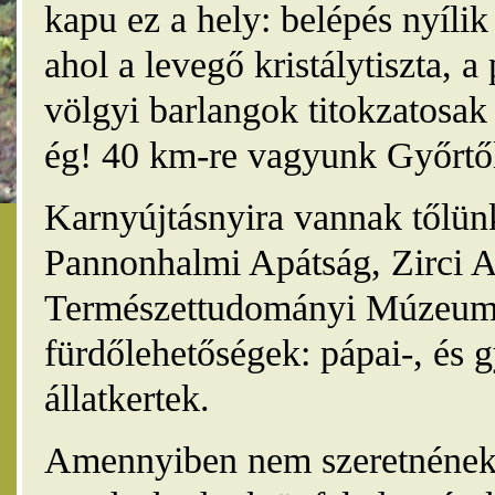
kapu ez a hely: belépés nyíli
ahol a levegő kristálytiszta, 
völgyi barlangok titokzatosak 
ég! 40 km-re vagyunk Győrtől
Karnyújtásnyira vannak tőlünk
Pannonhalmi Apátság, Zirci A
Természettudományi Múzeum,
fürdőlehetőségek: pápai-, és 
állatkertek.
Amennyiben nem szeretnének 4