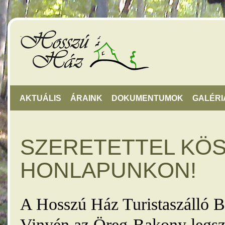
AKTUÁLIS
ÁRAINK
DOKUMENTUMOK
GALÉRI
SZERETETTEL KÖ
HONLAPUNKON!
A Hosszú Ház Turistaszálló B
Vinyén az Öreg-Bakony legsz