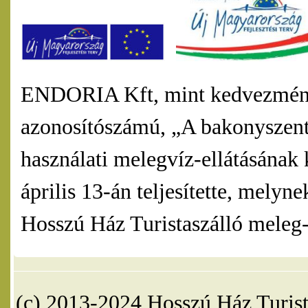
ENDORIA Kft, mint kedvezmény
azonosítószámú, „A bakonyszentl
használati melegvíz-ellátásának 
április 13-án teljesítette, mel
Hosszú Ház Turistaszálló meleg-v
(c) 2013-2024 Hosszú Ház Turist