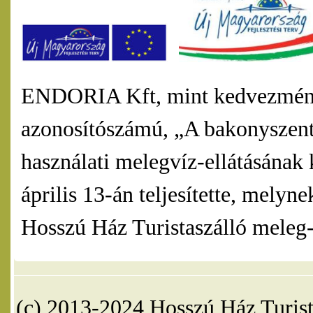
ENDORIA Kft, mint kedvezmény
azonosítószámú, „A bakonyszentl
használati melegvíz-ellátásának 
április 13-án teljesítette, mel
Hosszú Ház Turistaszálló meleg-v
(c) 2013-2024 Hosszú Ház Turist