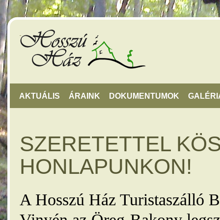
AKTUÁLIS
ÁRAINK
DOKUMENTUMOK
GALÉRI
SZERETETTEL KÖ
HONLAPUNKON!
A Hosszú Ház Turistaszálló B
Vinyén az Öreg-Bakony legsz