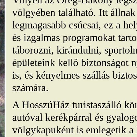
völgyében található. Itt álln
legmagasabb csúcsai, ez a he
és izgalmas programokat tarto
táborozni, kirándulni, sporto
épületeink kellő biztonságot
is, és kényelmes szállás bizt
számára.
A HosszúHáz turistaszálló kö
autóval kerékpárral és gyalog
völgykapuként is emlegetik a 