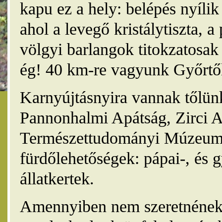
kapu ez a hely: belépés nyíli
ahol a levegő kristálytiszta, 
völgyi barlangok titokzatosak 
ég! 40 km-re vagyunk Győrtől
Karnyújtásnyira vannak tőlünk
Pannonhalmi Apátság, Zirci A
Természettudományi Múzeum,
fürdőlehetőségek: pápai-, és 
állatkertek.
Amennyiben nem szeretnének 4