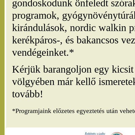
gondoskodunk önfeledt szórak
programok, gyógynövénytúrák
kirándulások, nordic walkin 
kerékpáros-, és bakancsos vez
vendégeinket.*
Kérjük barangoljon egy kicsi
völgyében már kellő ismerete
tovább!
*Programjaink előzetes egyeztetés után vehe