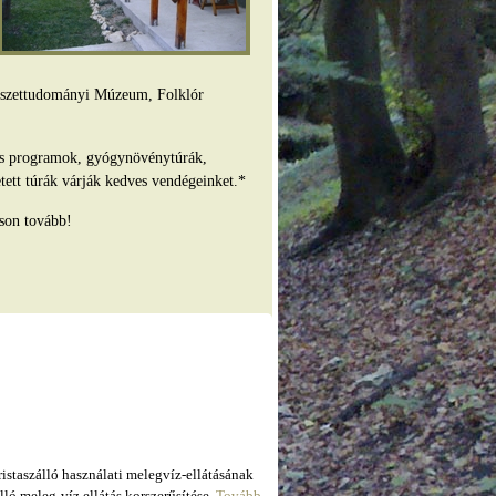
mészettudományi Múzeum, Folklór
es programok, gyógynövénytúrák,
tett túrák várják kedves vendégeinket.*
son tovább!
taszálló használati melegvíz-ellátásának
ló meleg-víz ellátás korszerűsítése.
Tovább