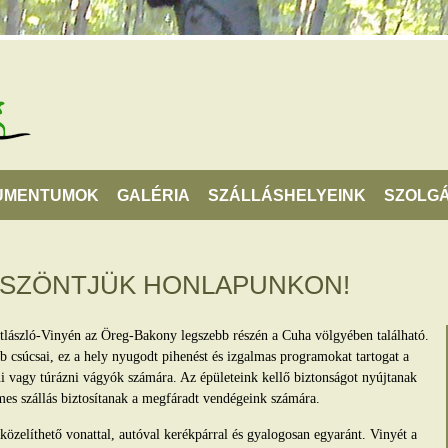
UMENTUMOK
GALÉRIA
SZÁLLÁSHELYEINK
SZOLGÁ
ÖSZÖNTJÜK HONLAPUNKON!
tlászló-Vinyén az Öreg-Bakony legszebb részén a Cuha völgyében található.
 csúcsai, ez a hely nyugodt pihenést és izgalmas programokat tartogat a
lni vagy túrázni vágyók számára. Az épületeink kellő biztonságot nyújtanak
mes szállás biztosítanak a megfáradt vendégeink számára.
zelíthető vonattal, autóval kerékpárral és gyalogosan egyaránt. Vinyét a