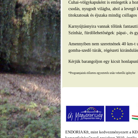
Cuhai-völgykapuként is emlegetik a hozz
csodás, nyugodt világba, ahol a levegő 
titokzatosak és éjszaka mindig csillago
Karnyújtásnyira vannak tőlünk fantasz
Színház, fürdőlehetőségek: pápai-, és g
Amennyiben nem szeretnének 40 km-t ut
gomba-szedő túrák, régészeti kirándulás
Kérjük barangoljon egy kicsit honlapun
*Programjaink előzetes egyeztetés után vehetők igénybe
ENDORIA Kft, mint kedvezményezett a KEOP
korszerűsítése”nevű projektet 2010. áprili