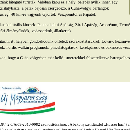
ánk látogató turisták. Valóban kapu ez a hely: belépés nyílik innen egy
kristálytiszta, a patak bájosan csörgedező, a Cuha-völgyi barlangok
s az ég! 40 km-re vagyunk Győrtől, Veszprémtől és Pápától.
tikus kultúrális kincsek: Pannonhalmi Apátság, Zirci Apátság, Arborétum, Ter
yőri élményfürdők, vadasparkok, állatkertek.
azni, itt helyben gondoskodunk önfeledt szórakoztatásukról. Lovas-, kézműv
ok, nordic walkin programok, pincelátogatások, kerékpáros-, és bakancsos veze
kon, hogy a Cuha völgyében már kellő ismeretekkel felszerelkezve barangolhas
.4.2.0/A/09-2010-0082 azonosítószámú, „A bakonyszentlászlói „Hosszú ház” turis
s 13-án teljesítette, melynek eredményeképpen megvalósult a Hosszú Ház Turistaszál