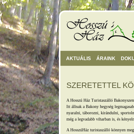
AKTUÁLIS
ÁRAINK
DOK
SZERETETTEL K
A Hosszú Ház Turistaszálló Bakonyszen
Itt állnak a Bakony hegység legmagasabb
nyaralni, táborozni, kirándulni, sporto
még a legvadabb viharban is, és kényel
A HosszúHáz turistaszálló könnyen megkö