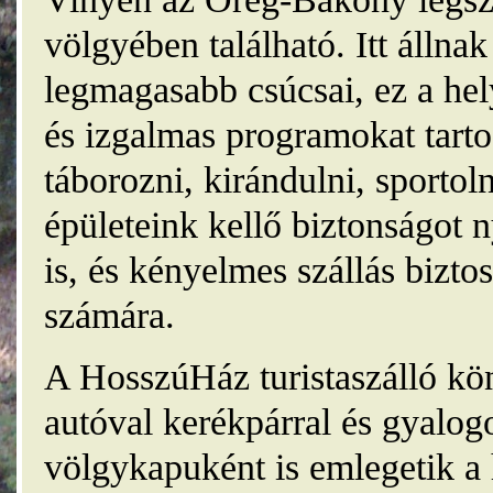
völgyében található. Itt álln
legmagasabb csúcsai, ez a he
és izgalmas programokat tarto
táborozni, kirándulni, sporto
épületeink kellő biztonságot
is, és kényelmes szállás bizt
számára.
A HosszúHáz turistaszálló kö
autóval kerékpárral és gyalog
völgykapuként is emlegetik a 