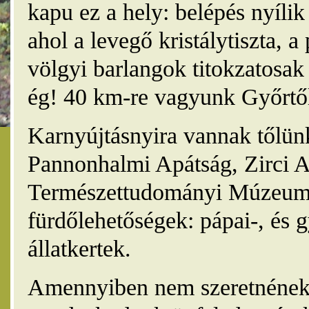
kapu ez a hely: belépés nyíli
ahol a levegő kristálytiszta, 
völgyi barlangok titokzatosak 
ég! 40 km-re vagyunk Győrtől
Karnyújtásnyira vannak tőlünk
Pannonhalmi Apátság, Zirci A
Természettudományi Múzeum,
fürdőlehetőségek: pápai-, és 
állatkertek.
Amennyiben nem szeretnének 4