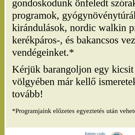
gondoskodunk önfeledt szórak
programok, gyógynövénytúrák
kirándulások, nordic walkin 
kerékpáros-, és bakancsos vez
vendégeinket.*
Kérjük barangoljon egy kicsi
völgyében már kellő ismerete
tovább!
*Programjaink előzetes egyeztetés után vehe