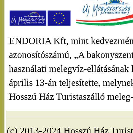
ENDORIA Kft, mint kedvezmény
azonosítószámú, „A bakonyszentl
használati melegvíz-ellátásának 
április 13-án teljesítette, mel
Hosszú Ház Turistaszálló meleg-v
(c) 2013-2024 Hosszú Ház Turist