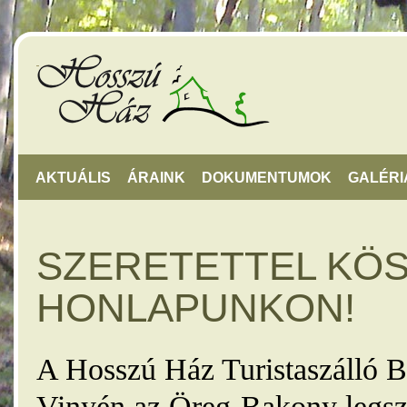
AKTUÁLIS
ÁRAINK
DOKUMENTUMOK
GALÉRI
SZERETETTEL KÖ
HONLAPUNKON!
A Hosszú Ház Turistaszálló B
Vinyén az Öreg-Bakony legsz