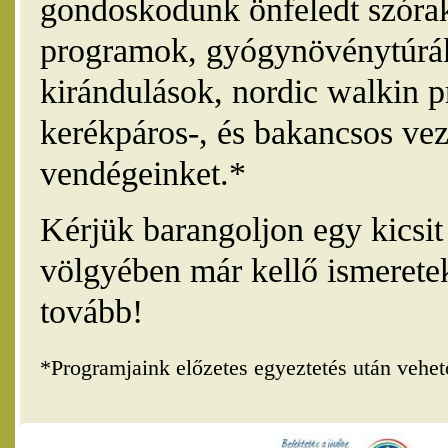
gondoskodunk önfeledt szórak
programok, gyógynövénytúrák
kirándulások, nordic walkin 
kerékpáros-, és bakancsos vez
vendégeinket.*
Kérjük barangoljon egy kicsi
völgyében már kellő ismerete
tovább!
*Programjaink előzetes egyeztetés után vehe