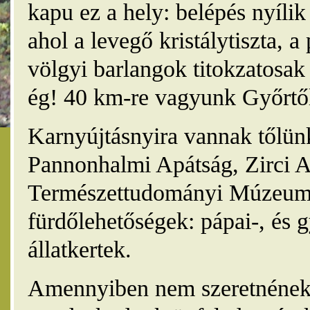
kapu ez a hely: belépés nyíli
ahol a levegő kristálytiszta, 
völgyi barlangok titokzatosak 
ég! 40 km-re vagyunk Győrtől
Karnyújtásnyira vannak tőlünk
Pannonhalmi Apátság, Zirci A
Természettudományi Múzeum,
fürdőlehetőségek: pápai-, és 
állatkertek.
Amennyiben nem szeretnének 4