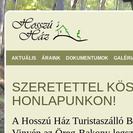
AKTUÁLIS
ÁRAINK
DOKUMENTUMOK
GALÉRI
SZERETETTEL KÖ
HONLAPUNKON!
A Hosszú Ház Turistaszálló B
Vinyén az Öreg-Bakony legsz