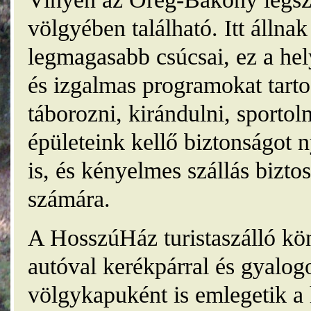
völgyében található. Itt álln
legmagasabb csúcsai, ez a he
és izgalmas programokat tarto
táborozni, kirándulni, sporto
épületeink kellő biztonságot
is, és kényelmes szállás bizt
számára.
A HosszúHáz turistaszálló kö
autóval kerékpárral és gyalog
völgykapuként is emlegetik a 