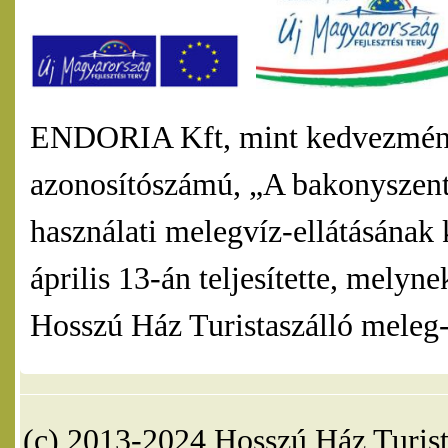
ENDORIA Kft, mint kedvezmény
azonosítószámú, „A bakonyszentl
használati melegvíz-ellátásának 
április 13-án teljesítette, mel
Hosszú Ház Turistaszálló meleg-v
(c) 2013-2024 Hosszú Ház Turist