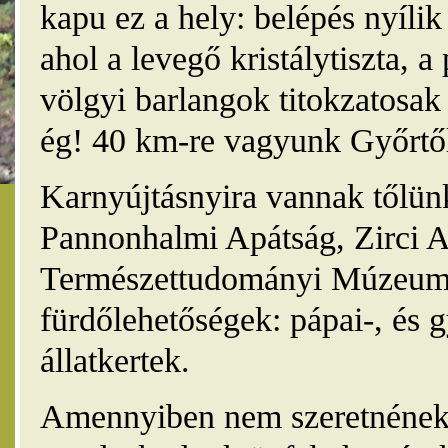
kapu ez a hely: belépés nyíli
ahol a levegő kristálytiszta, 
völgyi barlangok titokzatosak 
ég! 40 km-re vagyunk Győrtől
Karnyújtásnyira vannak tőlünk
Pannonhalmi Apátság, Zirci A
Természettudományi Múzeum,
fürdőlehetőségek: pápai-, és 
állatkertek.
Amennyiben nem szeretnének 4