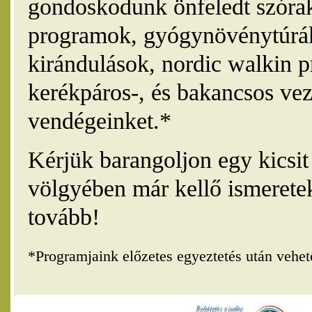
gondoskodunk önfeledt szórak
programok, gyógynövénytúrák
kirándulások, nordic walkin 
kerékpáros-, és bakancsos vez
vendégeinket.*
Kérjük barangoljon egy kicsi
völgyében már kellő ismerete
tovább!
*Programjaink előzetes egyeztetés után vehe