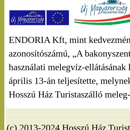
ENDORIA Kft, mint kedvezmény
azonosítószámú, „A bakonyszentl
használati melegvíz-ellátásának 
április 13-án teljesítette, mel
Hosszú Ház Turistaszálló meleg-v
(c) 2013-2024 Hosszú Ház Turist