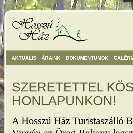
AKTUÁLIS
ÁRAINK
DOKUMENTUMOK
GALÉRI
SZERETETTEL KÖ
HONLAPUNKON!
A Hosszú Ház Turistaszálló B
Vinyén az Öreg-Bakony legsz