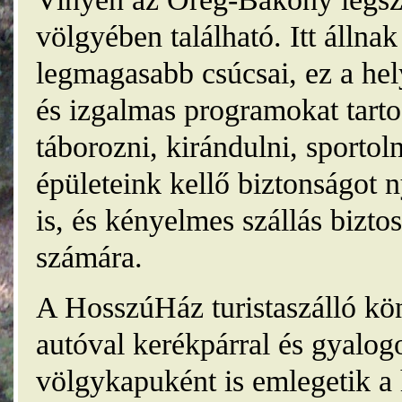
völgyében található. Itt álln
legmagasabb csúcsai, ez a he
és izgalmas programokat tarto
táborozni, kirándulni, sporto
épületeink kellő biztonságot
is, és kényelmes szállás bizt
számára.
A HosszúHáz turistaszálló kö
autóval kerékpárral és gyalog
völgykapuként is emlegetik a 