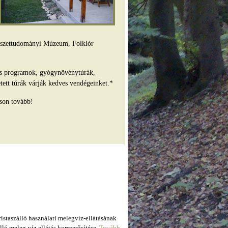
mészettudományi Múzeum, Folklór
es programok, gyógynövénytúrák,
tett túrák várják kedves vendégeinket.*
son tovább!
taszálló használati melegvíz-ellátásának
ló meleg-víz ellátás korszerűsítése.
Tovább