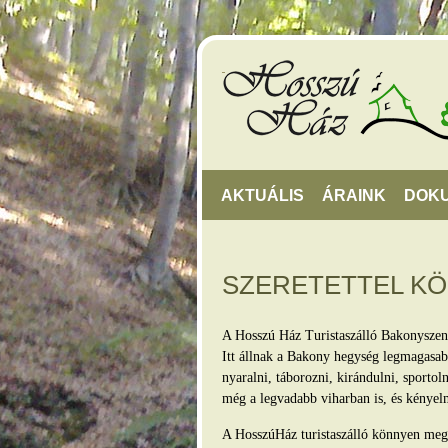
AKTUÁLIS
ÁRAINK
DOK
SZERETETTEL K
A Hosszú Ház Turistaszálló Bakonyszen
Itt állnak a Bakony hegység legmagasabb
nyaralni, táborozni, kirándulni, sporto
még a legvadabb viharban is, és kényel
A HosszúHáz turistaszálló könnyen megkö