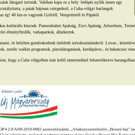
ánk látogató turisták. Valóban kapu ez a hely: belépés nyílik innen egy
kristálytiszta, a patak bájosan csörgedező, a Cuha-völgyi barlangok
s az ég! 40 km-re vagyunk Győrtől, Veszprémtől és Pápától.
tikus kultúrális kincsek: Pannonhalmi Apátság, Zirci Apátság, Arborétum, Ter
yőri élményfürdők, vadasparkok, állatkertek.
azni, itt helyben gondoskodunk önfeledt szórakoztatásukról. Lovas-, kézműv
ok, nordic walkin programok, pincelátogatások, kerékpáros-, és bakancsos veze
kon, hogy a Cuha völgyében már kellő ismeretekkel felszerelkezve barangolhas
.4.2.0/A/09-2010-0082 azonosítószámú, „A bakonyszentlászlói „Hosszú ház” turis
s 13-án teljesítette, melynek eredményeképpen megvalósult a Hosszú Ház Turistaszál