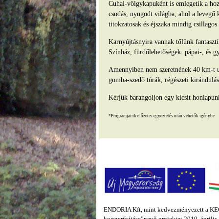
Cuhai-völgykapuként is emlegetik a hozz
csodás, nyugodt világba, ahol a levegő 
titokzatosak és éjszaka mindig csillago
Karnyújtásnyira vannak tőlünk fantasz
Színház, fürdőlehetőségek: pápai-, és g
Amennyiben nem szeretnének 40 km-t ut
gomba-szedő túrák, régészeti kirándulás
Kérjük barangoljon egy kicsit honlapun
*Programjaink előzetes egyeztetés után vehetők igénybe
ENDORIA Kft, mint kedvezményezett a KEOP
korszerűsítése”nevű projektet 2010. áprili