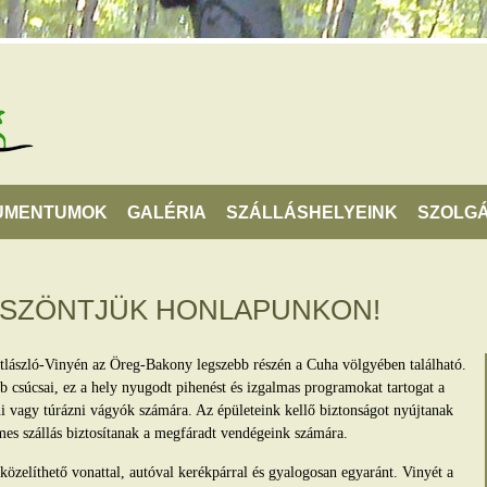
UMENTUMOK
GALÉRIA
SZÁLLÁSHELYEINK
SZOLGÁ
ÖSZÖNTJÜK HONLAPUNKON!
tlászló-Vinyén az Öreg-Bakony legszebb részén a Cuha völgyében található.
 csúcsai, ez a hely nyugodt pihenést és izgalmas programokat tartogat a
lni vagy túrázni vágyók számára. Az épületeink kellő biztonságot nyújtanak
mes szállás biztosítanak a megfáradt vendégeink számára.
zelíthető vonattal, autóval kerékpárral és gyalogosan egyaránt. Vinyét a