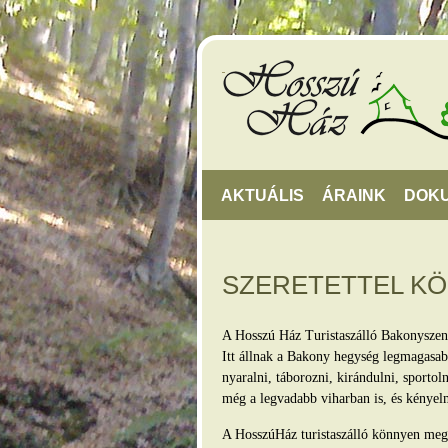
AKTUÁLIS
ÁRAINK
DOK
SZERETETTEL K
A Hosszú Ház Turistaszálló Bakonyszen
Itt állnak a Bakony hegység legmagasabb
nyaralni, táborozni, kirándulni, sporto
még a legvadabb viharban is, és kényel
A HosszúHáz turistaszálló könnyen megkö