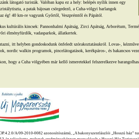
ánk látogató turisták. Valóban kapu ez a hely: belépés nyílik innen egy
kristálytiszta, a patak bájosan csörgedező, a Cuha-völgyi barlangok
s az ég! 40 km-re vagyunk Győrtől, Veszprémtől és Pápától.
tikus kultúrális kincsek: Pannonhalmi Apátság, Zirci Apátság, Arborétum, Ter
yőri élményfürdők, vadasparkok, állatkertek.
azni, itt helyben gondoskodunk önfeledt szórakoztatásukról. Lovas-, kézműv
ok, nordic walkin programok, pincelátogatások, kerékpáros-, és bakancsos veze
kon, hogy a Cuha völgyében már kellő ismeretekkel felszerelkezve barangolhas
.4.2.0/A/09-2010-0082 azonosítószámú, „A bakonyszentlászlói „Hosszú ház” turis
s 13-án teljesítette, melynek eredményeképpen megvalósult a Hosszú Ház Turistaszál