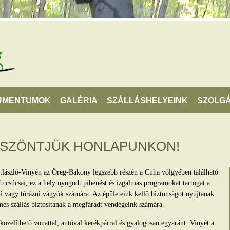
UMENTUMOK
GALÉRIA
SZÁLLÁSHELYEINK
SZOLGÁ
ÖSZÖNTJÜK HONLAPUNKON!
tlászló-Vinyén az Öreg-Bakony legszebb részén a Cuha völgyében található.
 csúcsai, ez a hely nyugodt pihenést és izgalmas programokat tartogat a
lni vagy túrázni vágyók számára. Az épületeink kellő biztonságot nyújtanak
mes szállás biztosítanak a megfáradt vendégeink számára.
zelíthető vonattal, autóval kerékpárral és gyalogosan egyaránt. Vinyét a