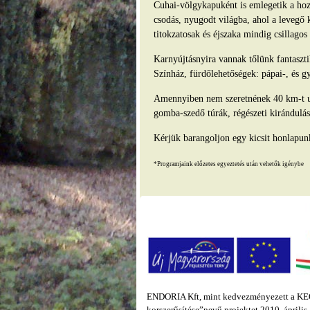
Cuhai-völgykapuként is emlegetik a hozz
csodás, nyugodt világba, ahol a levegő 
titokzatosak és éjszaka mindig csillago
Karnyújtásnyira vannak tőlünk fantasz
Színház, fürdőlehetőségek: pápai-, és g
Amennyiben nem szeretnének 40 km-t ut
gomba-szedő túrák, régészeti kirándulás
Kérjük barangoljon egy kicsit honlapun
*Programjaink előzetes egyeztetés után vehetők igénybe
ENDORIA Kft, mint kedvezményezett a KEOP
korszerűsítése”nevű projektet 2010. áprili