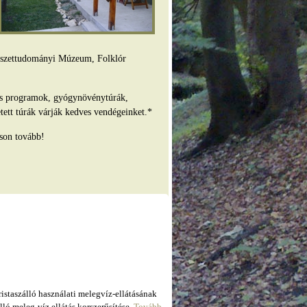
mészettudományi Múzeum, Folklór
es programok, gyógynövénytúrák,
tett túrák várják kedves vendégeinket.*
son tovább!
taszálló használati melegvíz-ellátásának
ló meleg-víz ellátás korszerűsítése.
Tovább