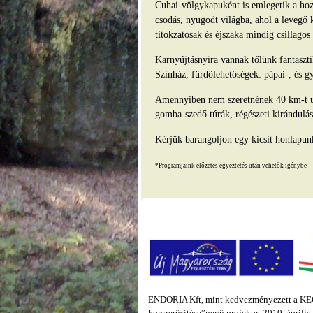
Cuhai-völgykapuként is emlegetik a hozz
csodás, nyugodt világba, ahol a levegő 
titokzatosak és éjszaka mindig csillago
Karnyújtásnyira vannak tőlünk fantasz
Színház, fürdőlehetőségek: pápai-, és g
Amennyiben nem szeretnének 40 km-t ut
gomba-szedő túrák, régészeti kirándulás
Kérjük barangoljon egy kicsit honlapun
*Programjaink előzetes egyeztetés után vehetők igénybe
ENDORIA Kft, mint kedvezményezett a KEOP
korszerűsítése”nevű projektet 2010. áprili