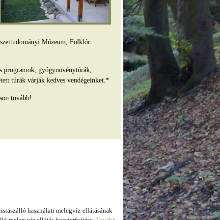
mészettudományi Múzeum, Folklór
es programok, gyógynövénytúrák,
tett túrák várják kedves vendégeinket.*
son tovább!
taszálló használati melegvíz-ellátásának
ló meleg-víz ellátás korszerűsítése.
Tovább