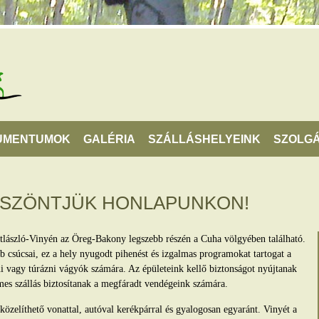
UMENTUMOK
GALÉRIA
SZÁLLÁSHELYEINK
SZOLGÁ
ÖSZÖNTJÜK HONLAPUNKON!
tlászló-Vinyén az Öreg-Bakony legszebb részén a Cuha völgyében található.
 csúcsai, ez a hely nyugodt pihenést és izgalmas programokat tartogat a
lni vagy túrázni vágyók számára. Az épületeink kellő biztonságot nyújtanak
mes szállás biztosítanak a megfáradt vendégeink számára.
zelíthető vonattal, autóval kerékpárral és gyalogosan egyaránt. Vinyét a