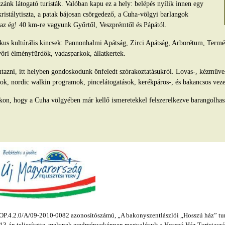
ánk látogató turisták. Valóban kapu ez a hely: belépés nyílik innen egy
kristálytiszta, a patak bájosan csörgedező, a Cuha-völgyi barlangok
s az ég! 40 km-re vagyunk Győrtől, Veszprémtől és Pápától.
tikus kultúrális kincsek: Pannonhalmi Apátság, Zirci Apátság, Arborétum, Ter
yőri élményfürdők, vadasparkok, állatkertek.
azni, itt helyben gondoskodunk önfeledt szórakoztatásukról. Lovas-, kézműv
ok, nordic walkin programok, pincelátogatások, kerékpáros-, és bakancsos veze
kon, hogy a Cuha völgyében már kellő ismeretekkel felszerelkezve barangolhas
.4.2.0/A/09-2010-0082 azonosítószámú, „A bakonyszentlászlói „Hosszú ház” turis
s 13-án teljesítette, melynek eredményeképpen megvalósult a Hosszú Ház Turistaszál