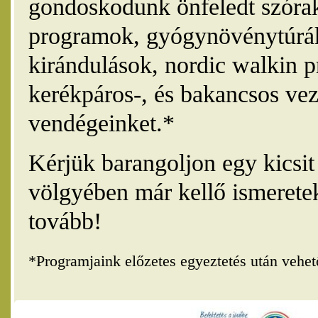
gondoskodunk önfeledt szórak
programok, gyógynövénytúrák
kirándulások, nordic walkin 
kerékpáros-, és bakancsos vez
vendégeinket.*
Kérjük barangoljon egy kicsi
völgyében már kellő ismerete
tovább!
*Programjaink előzetes egyeztetés után vehe