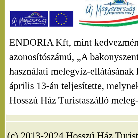
ENDORIA Kft, mint kedvezmény
azonosítószámú, „A bakonyszentl
használati melegvíz-ellátásának 
április 13-án teljesítette, mel
Hosszú Ház Turistaszálló meleg-v
(c) 2013-2024 Hosszú Ház Turist