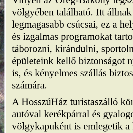
völgyében található. Itt álln
legmagasabb csúcsai, ez a he
és izgalmas programokat tarto
táborozni, kirándulni, sporto
épületeink kellő biztonságot
is, és kényelmes szállás bizt
számára.
A HosszúHáz turistaszálló kö
autóval kerékpárral és gyalog
völgykapuként is emlegetik a 