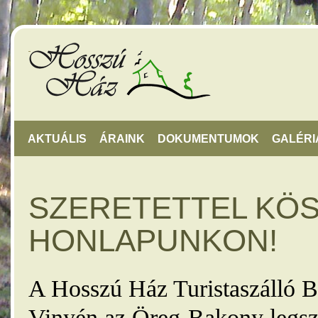
AKTUÁLIS
ÁRAINK
DOKUMENTUMOK
GALÉRI
SZERETETTEL KÖ
HONLAPUNKON!
A Hosszú Ház Turistaszálló B
Vinyén az Öreg-Bakony legsz