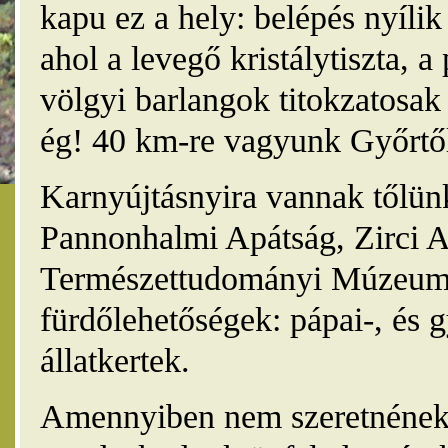
kapu ez a hely: belépés nyíli
ahol a levegő kristálytiszta, 
völgyi barlangok titokzatosak 
ég! 40 km-re vagyunk Győrtől
Karnyújtásnyira vannak tőlünk
Pannonhalmi Apátság, Zirci A
Természettudományi Múzeum,
fürdőlehetőségek: pápai-, és 
állatkertek.
Amennyiben nem szeretnének 4