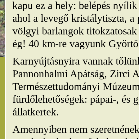
kapu ez a hely: belépés nyíli
ahol a levegő kristálytiszta, 
völgyi barlangok titokzatosak 
ég! 40 km-re vagyunk Győrtől
Karnyújtásnyira vannak tőlünk
Pannonhalmi Apátság, Zirci A
Természettudományi Múzeum,
fürdőlehetőségek: pápai-, és 
állatkertek.
Amennyiben nem szeretnének 4