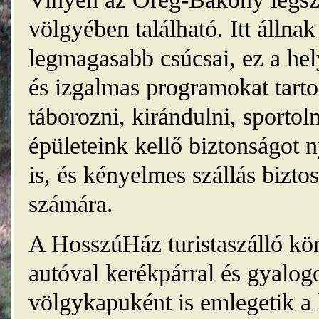
völgyében található. Itt álln
legmagasabb csúcsai, ez a he
és izgalmas programokat tarto
táborozni, kirándulni, sporto
épületeink kellő biztonságot
is, és kényelmes szállás bizt
számára.
A HosszúHáz turistaszálló kö
autóval kerékpárral és gyalog
völgykapuként is emlegetik a 