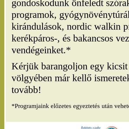
gondoskodunk önfeledt szórak
programok, gyógynövénytúrák
kirándulások, nordic walkin 
kerékpáros-, és bakancsos vez
vendégeinket.*
Kérjük barangoljon egy kicsi
völgyében már kellő ismerete
tovább!
*Programjaink előzetes egyeztetés után vehe