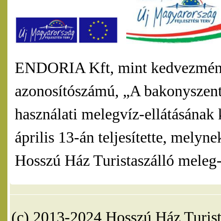
ENDORIA Kft, mint kedvezmény
azonosítószámú, „A bakonyszentl
használati melegvíz-ellátásának 
április 13-án teljesítette, mel
Hosszú Ház Turistaszálló meleg-v
(c) 2013-2024 Hosszú Ház Turist