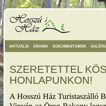
AKTUÁLIS
ÁRAINK
DOKUMENTUMOK
GALÉRI
SZERETETTEL KÖ
HONLAPUNKON!
A Hosszú Ház Turistaszálló B
Vinyén az Öreg-Bakony legsz