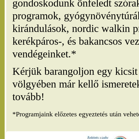
gondoskodunk önfeledt szórak
programok, gyógynövénytúrák
kirándulások, nordic walkin 
kerékpáros-, és bakancsos vez
vendégeinket.*
Kérjük barangoljon egy kicsi
völgyében már kellő ismerete
tovább!
*Programjaink előzetes egyeztetés után vehe