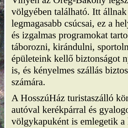
völgyében található. Itt álln
legmagasabb csúcsai, ez a he
és izgalmas programokat tarto
táborozni, kirándulni, sporto
épületeink kellő biztonságot
is, és kényelmes szállás bizt
számára.
A HosszúHáz turistaszálló kö
autóval kerékpárral és gyalog
völgykapuként is emlegetik a 