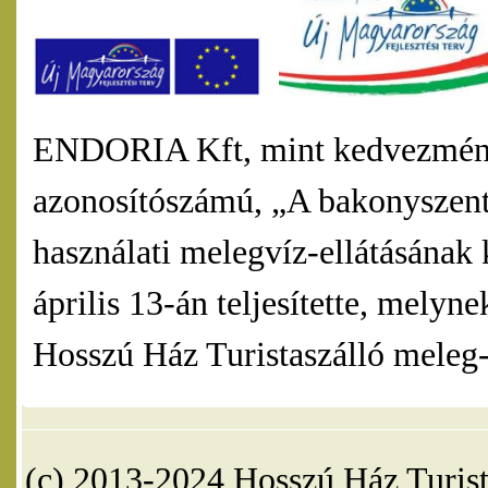
ENDORIA Kft, mint kedvezmény
azonosítószámú, „A bakonyszentl
használati melegvíz-ellátásának 
április 13-án teljesítette, mel
Hosszú Ház Turistaszálló meleg-v
(c) 2013-2024 Hosszú Ház Turist