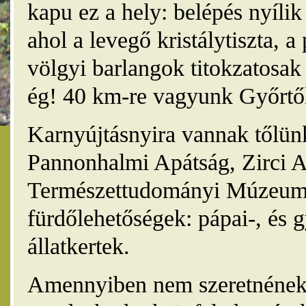
kapu ez a hely: belépés nyíli
ahol a levegő kristálytiszta, 
völgyi barlangok titokzatosak 
ég! 40 km-re vagyunk Győrtől
Karnyújtásnyira vannak tőlünk
Pannonhalmi Apátság, Zirci A
Természettudományi Múzeum,
fürdőlehetőségek: pápai-, és 
állatkertek.
Amennyiben nem szeretnének 4