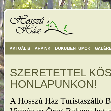
AKTUÁLIS
ÁRAINK
DOKUMENTUMOK
GALÉRI
SZERETETTEL KÖ
HONLAPUNKON!
A Hosszú Ház Turistaszálló B
Vinyén az Öreg-Bakony legsz