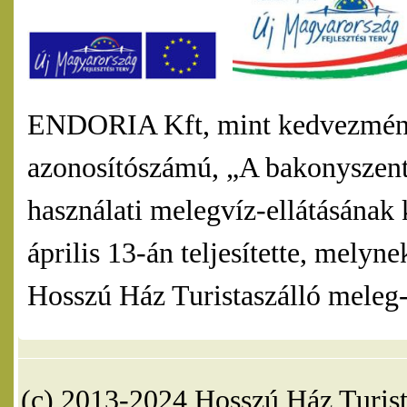
ENDORIA Kft, mint kedvezmény
azonosítószámú, „A bakonyszentl
használati melegvíz-ellátásának 
április 13-án teljesítette, mel
Hosszú Ház Turistaszálló meleg-v
(c) 2013-2024 Hosszú Ház Turist