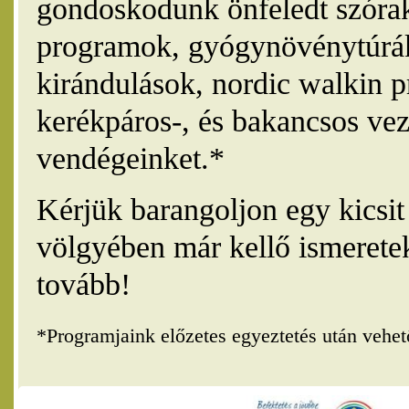
gondoskodunk önfeledt szórak
programok, gyógynövénytúrák
kirándulások, nordic walkin 
kerékpáros-, és bakancsos vez
vendégeinket.*
Kérjük barangoljon egy kicsi
völgyében már kellő ismerete
tovább!
*Programjaink előzetes egyeztetés után vehe