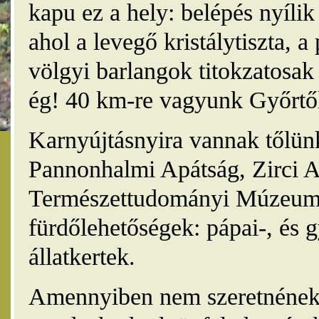
kapu ez a hely: belépés nyíli
ahol a levegő kristálytiszta, 
völgyi barlangok titokzatosak 
ég! 40 km-re vagyunk Győrtől
Karnyújtásnyira vannak tőlünk
Pannonhalmi Apátság, Zirci A
Természettudományi Múzeum,
fürdőlehetőségek: pápai-, és 
állatkertek.
Amennyiben nem szeretnének 4