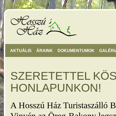
AKTUÁLIS
ÁRAINK
DOKUMENTUMOK
GALÉRI
SZERETETTEL KÖ
HONLAPUNKON!
A Hosszú Ház Turistaszálló B
Vinyén az Öreg-Bakony legsz