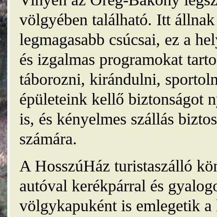
völgyében található. Itt álln
legmagasabb csúcsai, ez a he
és izgalmas programokat tarto
táborozni, kirándulni, sporto
épületeink kellő biztonságot
is, és kényelmes szállás bizt
számára.
A HosszúHáz turistaszálló kö
autóval kerékpárral és gyalog
völgykapuként is emlegetik a 