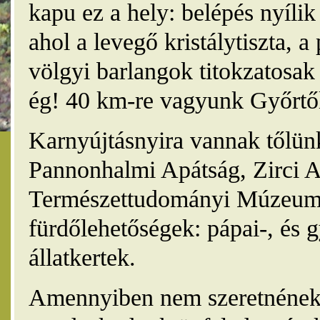
kapu ez a hely: belépés nyíli
ahol a levegő kristálytiszta, 
völgyi barlangok titokzatosak 
ég! 40 km-re vagyunk Győrtől
Karnyújtásnyira vannak tőlünk
Pannonhalmi Apátság, Zirci A
Természettudományi Múzeum,
fürdőlehetőségek: pápai-, és 
állatkertek.
Amennyiben nem szeretnének 4