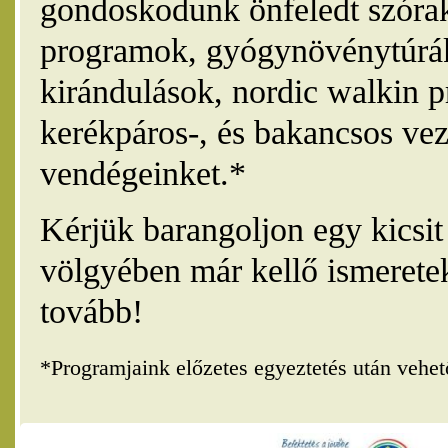
gondoskodunk önfeledt szórak
programok, gyógynövénytúrák
kirándulások, nordic walkin 
kerékpáros-, és bakancsos vez
vendégeinket.*
Kérjük barangoljon egy kicsi
völgyében már kellő ismerete
tovább!
*Programjaink előzetes egyeztetés után vehe