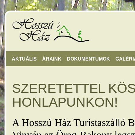
AKTUÁLIS
ÁRAINK
DOKUMENTUMOK
GALÉRI
SZERETETTEL KÖ
HONLAPUNKON!
A Hosszú Ház Turistaszálló B
Vinyén az Öreg-Bakony legsz