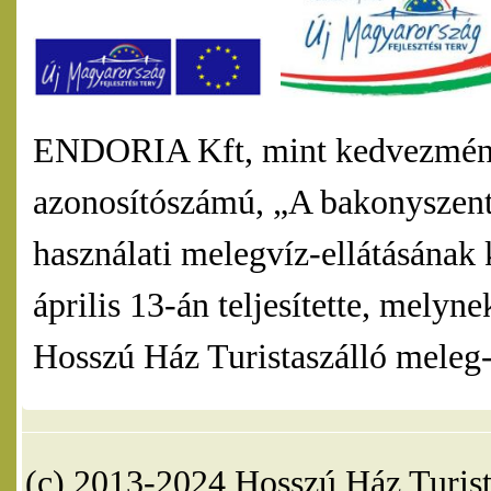
ENDORIA Kft, mint kedvezmény
azonosítószámú, „A bakonyszentl
használati melegvíz-ellátásának 
április 13-án teljesítette, mel
Hosszú Ház Turistaszálló meleg-v
(c) 2013-2024 Hosszú Ház Turist