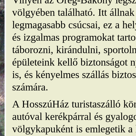
völgyében található. Itt álln
legmagasabb csúcsai, ez a he
és izgalmas programokat tarto
táborozni, kirándulni, sporto
épületeink kellő biztonságot
is, és kényelmes szállás bizt
számára.
A HosszúHáz turistaszálló kö
autóval kerékpárral és gyalog
völgykapuként is emlegetik a 