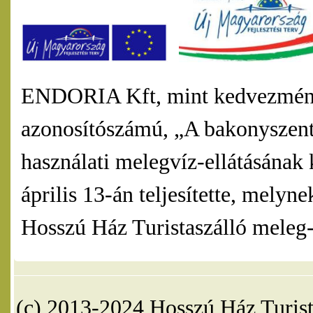
ENDORIA Kft, mint kedvezmény
azonosítószámú, „A bakonyszentl
használati melegvíz-ellátásának 
április 13-án teljesítette, mel
Hosszú Ház Turistaszálló meleg-v
(c) 2013-2024 Hosszú Ház Turist