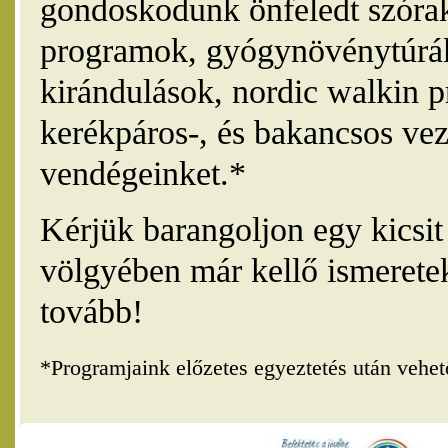
gondoskodunk önfeledt szórak
programok, gyógynövénytúrák
kirándulások, nordic walkin 
kerékpáros-, és bakancsos vez
vendégeinket.*
Kérjük barangoljon egy kicsi
völgyében már kellő ismerete
tovább!
*Programjaink előzetes egyeztetés után vehe