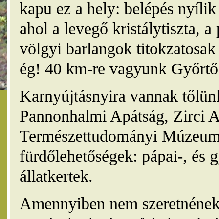
kapu ez a hely: belépés nyíli
ahol a levegő kristálytiszta, 
völgyi barlangok titokzatosak 
ég! 40 km-re vagyunk Győrtől
Karnyújtásnyira vannak tőlünk
Pannonhalmi Apátság, Zirci A
Természettudományi Múzeum,
fürdőlehetőségek: pápai-, és 
állatkertek.
Amennyiben nem szeretnének 4