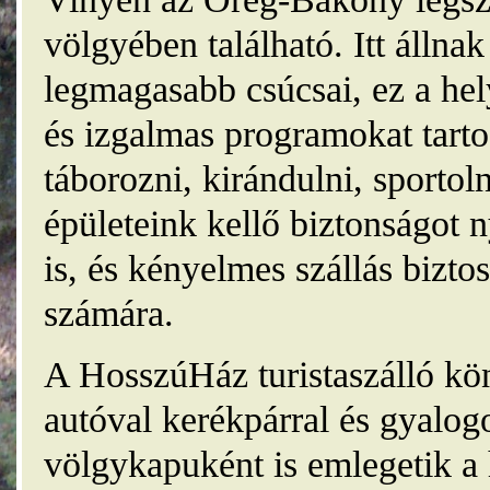
völgyében található. Itt álln
legmagasabb csúcsai, ez a he
és izgalmas programokat tarto
táborozni, kirándulni, sporto
épületeink kellő biztonságot
is, és kényelmes szállás bizt
számára.
A HosszúHáz turistaszálló kö
autóval kerékpárral és gyalog
völgykapuként is emlegetik a 