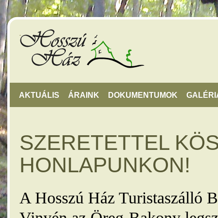
AKTUÁLIS
ÁRAINK
DOKUMENTUMOK
GALÉRI
SZERETETTEL KÖ
HONLAPUNKON!
A Hosszú Ház Turistaszálló B
Vinyén az Öreg-Bakony legsz