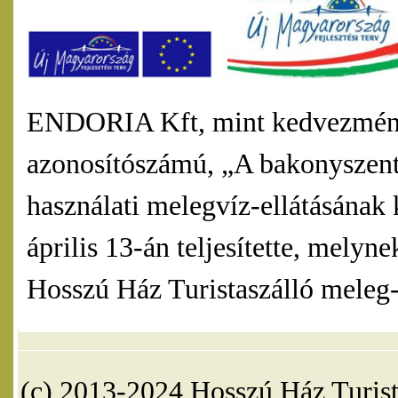
ENDORIA Kft, mint kedvezmény
azonosítószámú, „A bakonyszentl
használati melegvíz-ellátásának 
április 13-án teljesítette, mel
Hosszú Ház Turistaszálló meleg-v
(c) 2013-2024 Hosszú Ház Turist