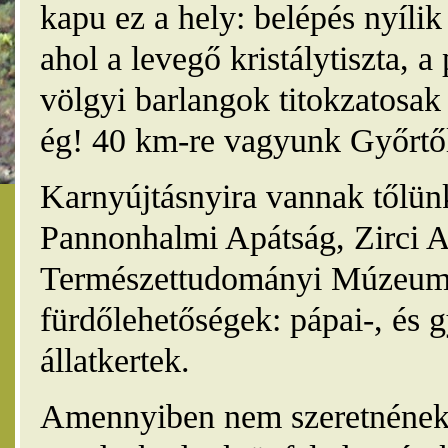
kapu ez a hely: belépés nyíli
ahol a levegő kristálytiszta, 
völgyi barlangok titokzatosak 
ég! 40 km-re vagyunk Győrtől
Karnyújtásnyira vannak tőlünk
Pannonhalmi Apátság, Zirci A
Természettudományi Múzeum,
fürdőlehetőségek: pápai-, és 
állatkertek.
Amennyiben nem szeretnének 4