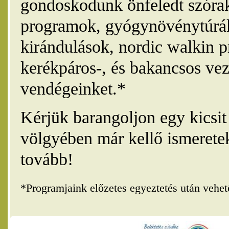
gondoskodunk önfeledt szórak
programok, gyógynövénytúrák
kirándulások, nordic walkin 
kerékpáros-, és bakancsos vez
vendégeinket.*
Kérjük barangoljon egy kicsi
völgyében már kellő ismerete
tovább!
*Programjaink előzetes egyeztetés után vehe