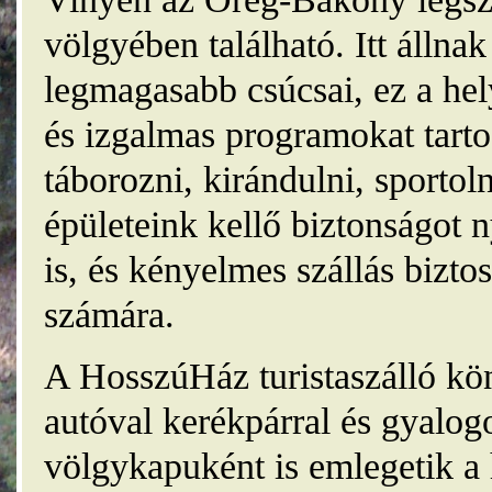
völgyében található. Itt álln
legmagasabb csúcsai, ez a he
és izgalmas programokat tarto
táborozni, kirándulni, sporto
épületeink kellő biztonságot
is, és kényelmes szállás bizt
számára.
A HosszúHáz turistaszálló kö
autóval kerékpárral és gyalog
völgykapuként is emlegetik a 