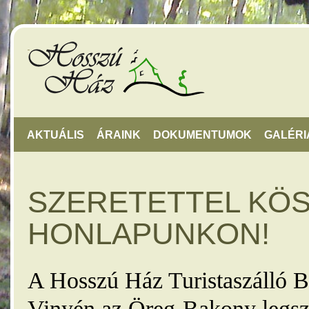
AKTUÁLIS
ÁRAINK
DOKUMENTUMOK
GALÉRI
SZERETETTEL KÖ
HONLAPUNKON!
A Hosszú Ház Turistaszálló B
Vinyén az Öreg-Bakony legsz