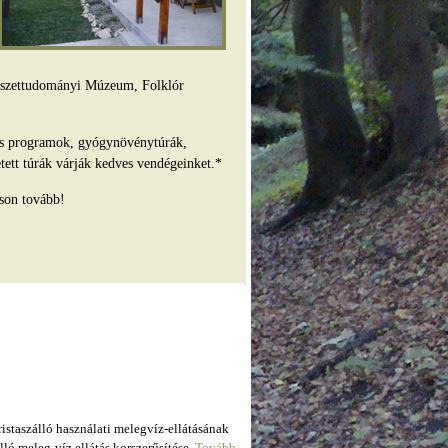
mészettudományi Múzeum, Folklór
es programok, gyógynövénytúrák,
tett túrák várják kedves vendégeinket.*
son tovább!
taszálló használati melegvíz-ellátásának
ló meleg-víz ellátás korszerűsítése.
Tovább