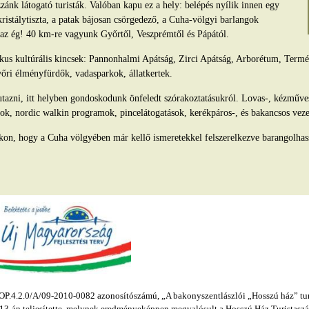
ánk látogató turisták. Valóban kapu ez a hely: belépés nyílik innen egy
kristálytiszta, a patak bájosan csörgedező, a Cuha-völgyi barlangok
s az ég! 40 km-re vagyunk Győrtől, Veszprémtől és Pápától.
tikus kultúrális kincsek: Pannonhalmi Apátság, Zirci Apátság, Arborétum, Ter
yőri élményfürdők, vadasparkok, állatkertek.
azni, itt helyben gondoskodunk önfeledt szórakoztatásukról. Lovas-, kézműv
ok, nordic walkin programok, pincelátogatások, kerékpáros-, és bakancsos veze
kon, hogy a Cuha völgyében már kellő ismeretekkel felszerelkezve barangolhas
.4.2.0/A/09-2010-0082 azonosítószámú, „A bakonyszentlászlói „Hosszú ház” turis
s 13-án teljesítette, melynek eredményeképpen megvalósult a Hosszú Ház Turistaszál