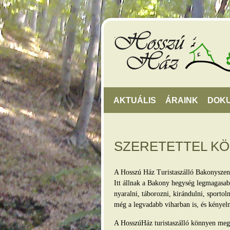
AKTUÁLIS
ÁRAINK
DOK
SZERETETTEL K
A Hosszú Ház Turistaszálló Bakonyszen
Itt állnak a Bakony hegység legmagasabb
nyaralni, táborozni, kirándulni, sporto
még a legvadabb viharban is, és kényel
A HosszúHáz turistaszálló könnyen megkö