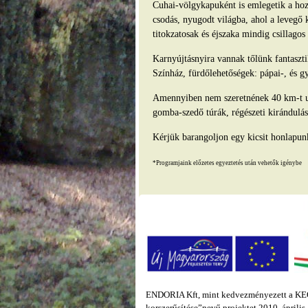
Cuhai-völgykapuként is emlegetik a hozz
csodás, nyugodt világba, ahol a levegő 
titokzatosak és éjszaka mindig csillago
Karnyújtásnyira vannak tőlünk fantasz
Színház, fürdőlehetőségek: pápai-, és g
Amennyiben nem szeretnének 40 km-t ut
gomba-szedő túrák, régészeti kirándulás
Kérjük barangoljon egy kicsit honlapun
*Programjaink előzetes egyeztetés után vehetők igénybe
ENDORIA Kft, mint kedvezményezett a KEOP
korszerűsítése”nevű projektet 2010. áprili