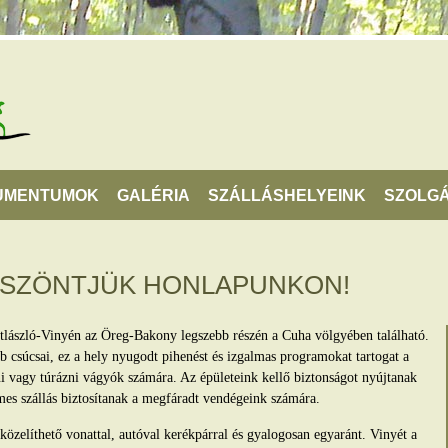
UMENTUMOK
GALÉRIA
SZÁLLÁSHELYEINK
SZOLGÁ
ÖSZÖNTJÜK HONLAPUNKON!
tlászló-Vinyén az Öreg-Bakony legszebb részén a Cuha völgyében található.
 csúcsai, ez a hely nyugodt pihenést és izgalmas programokat tartogat a
lni vagy túrázni vágyók számára. Az épületeink kellő biztonságot nyújtanak
mes szállás biztosítanak a megfáradt vendégeink számára.
zelíthető vonattal, autóval kerékpárral és gyalogosan egyaránt. Vinyét a