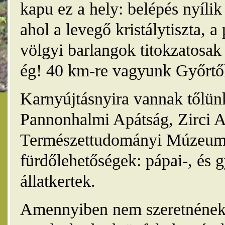
kapu ez a hely: belépés nyíli
ahol a levegő kristálytiszta, 
völgyi barlangok titokzatosak 
ég! 40 km-re vagyunk Győrtől
Karnyújtásnyira vannak tőlünk
Pannonhalmi Apátság, Zirci A
Természettudományi Múzeum,
fürdőlehetőségek: pápai-, és 
állatkertek.
Amennyiben nem szeretnének 4