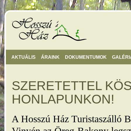
AKTUÁLIS
ÁRAINK
DOKUMENTUMOK
GALÉRI
SZERETETTEL KÖ
HONLAPUNKON!
A Hosszú Ház Turistaszálló B
Vinyén az Öreg-Bakony legsz