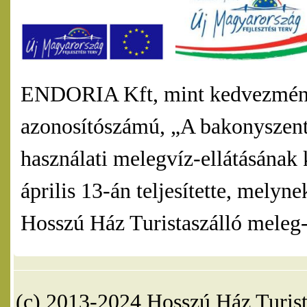
ENDORIA Kft, mint kedvezmény
azonosítószámú, „A bakonyszentl
használati melegvíz-ellátásának 
április 13-án teljesítette, mel
Hosszú Ház Turistaszálló meleg-v
(c) 2013-2024 Hosszú Ház Turist