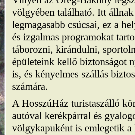
völgyében található. Itt álln
legmagasabb csúcsai, ez a he
és izgalmas programokat tarto
táborozni, kirándulni, sporto
épületeink kellő biztonságot
is, és kényelmes szállás bizt
számára.
A HosszúHáz turistaszálló kö
autóval kerékpárral és gyalog
völgykapuként is emlegetik a 