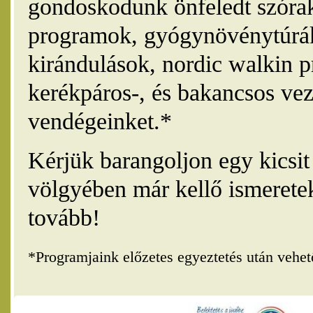
gondoskodunk önfeledt szórak
programok, gyógynövénytúrák
kirándulások, nordic walkin 
kerékpáros-, és bakancsos vez
vendégeinket.*
Kérjük barangoljon egy kicsi
völgyében már kellő ismerete
tovább!
*Programjaink előzetes egyeztetés után vehe