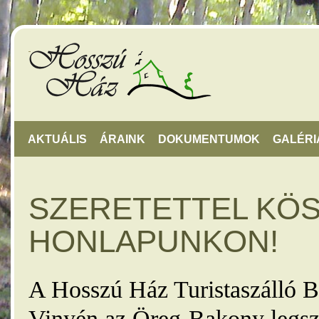
AKTUÁLIS
ÁRAINK
DOKUMENTUMOK
GALÉRI
SZERETETTEL KÖ
HONLAPUNKON!
A Hosszú Ház Turistaszálló B
Vinyén az Öreg-Bakony legsz