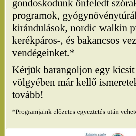
gondoskodunk önfeledt szórak
programok, gyógynövénytúrák
kirándulások, nordic walkin 
kerékpáros-, és bakancsos vez
vendégeinket.*
Kérjük barangoljon egy kicsi
völgyében már kellő ismerete
tovább!
*Programjaink előzetes egyeztetés után vehe