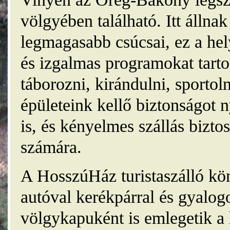
völgyében található. Itt álln
legmagasabb csúcsai, ez a he
és izgalmas programokat tarto
táborozni, kirándulni, sporto
épületeink kellő biztonságot
is, és kényelmes szállás bizt
számára.
A HosszúHáz turistaszálló kö
autóval kerékpárral és gyalog
völgykapuként is emlegetik a 