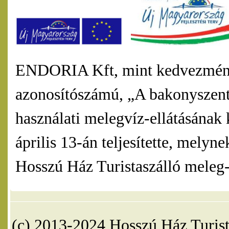
ENDORIA Kft, mint kedvezmény
azonosítószámú, „A bakonyszentl
használati melegvíz-ellátásának 
április 13-án teljesítette, mel
Hosszú Ház Turistaszálló meleg-v
(c) 2013-2024 Hosszú Ház Turist