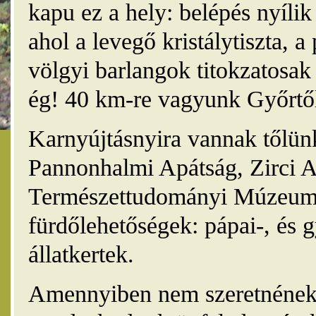
kapu ez a hely: belépés nyíli
ahol a levegő kristálytiszta, 
völgyi barlangok titokzatosak 
ég! 40 km-re vagyunk Győrtől
Karnyújtásnyira vannak tőlünk
Pannonhalmi Apátság, Zirci A
Természettudományi Múzeum,
fürdőlehetőségek: pápai-, és 
állatkertek.
Amennyiben nem szeretnének 4