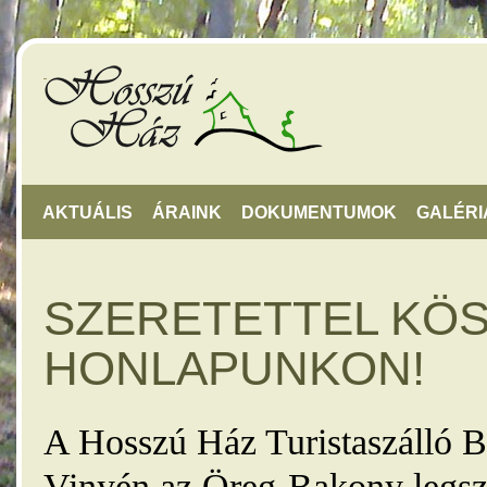
AKTUÁLIS
ÁRAINK
DOKUMENTUMOK
GALÉRI
SZERETETTEL KÖ
HONLAPUNKON!
A Hosszú Ház Turistaszálló B
Vinyén az Öreg-Bakony legsz