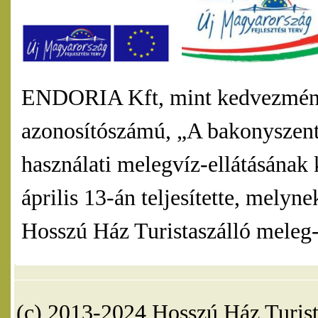
ENDORIA Kft, mint kedvezmény
azonosítószámú, „A bakonyszentl
használati melegvíz-ellátásának 
április 13-án teljesítette, mel
Hosszú Ház Turistaszálló meleg-v
(c) 2013-2024 Hosszú Ház Turist