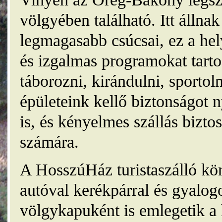
völgyében található. Itt álln
legmagasabb csúcsai, ez a he
és izgalmas programokat tarto
táborozni, kirándulni, sporto
épületeink kellő biztonságot
is, és kényelmes szállás bizt
számára.
A HosszúHáz turistaszálló kö
autóval kerékpárral és gyalog
völgykapuként is emlegetik a 