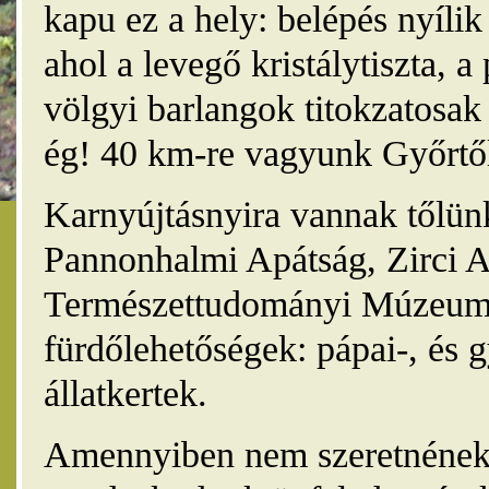
kapu ez a hely: belépés nyíli
ahol a levegő kristálytiszta, 
völgyi barlangok titokzatosak 
ég! 40 km-re vagyunk Győrtől
Karnyújtásnyira vannak tőlünk
Pannonhalmi Apátság, Zirci A
Természettudományi Múzeum,
fürdőlehetőségek: pápai-, és 
állatkertek.
Amennyiben nem szeretnének 4