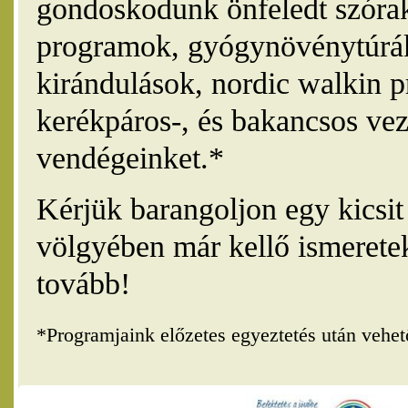
gondoskodunk önfeledt szórak
programok, gyógynövénytúrák
kirándulások, nordic walkin 
kerékpáros-, és bakancsos vez
vendégeinket.*
Kérjük barangoljon egy kicsi
völgyében már kellő ismerete
tovább!
*Programjaink előzetes egyeztetés után vehe