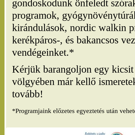
gondoskodunk önfeledt szórak
programok, gyógynövénytúrák
kirándulások, nordic walkin 
kerékpáros-, és bakancsos vez
vendégeinket.*
Kérjük barangoljon egy kicsi
völgyében már kellő ismerete
tovább!
*Programjaink előzetes egyeztetés után vehe