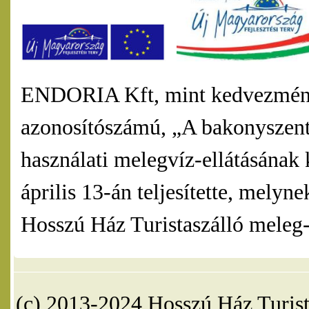
ENDORIA Kft, mint kedvezmény
azonosítószámú, „A bakonyszentl
használati melegvíz-ellátásának 
április 13-án teljesítette, mel
Hosszú Ház Turistaszálló meleg-v
(c) 2013-2024 Hosszú Ház Turist