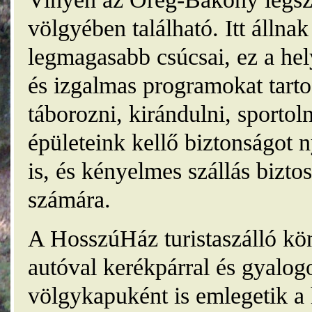
völgyében található. Itt álln
legmagasabb csúcsai, ez a he
és izgalmas programokat tarto
táborozni, kirándulni, sporto
épületeink kellő biztonságot
is, és kényelmes szállás bizt
számára.
A HosszúHáz turistaszálló kö
autóval kerékpárral és gyalog
völgykapuként is emlegetik a 