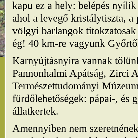
kapu ez a hely: belépés nyíli
ahol a levegő kristálytiszta, 
völgyi barlangok titokzatosak 
ég! 40 km-re vagyunk Győrtől
Karnyújtásnyira vannak tőlünk
Pannonhalmi Apátság, Zirci A
Természettudományi Múzeum,
fürdőlehetőségek: pápai-, és 
állatkertek.
Amennyiben nem szeretnének 4