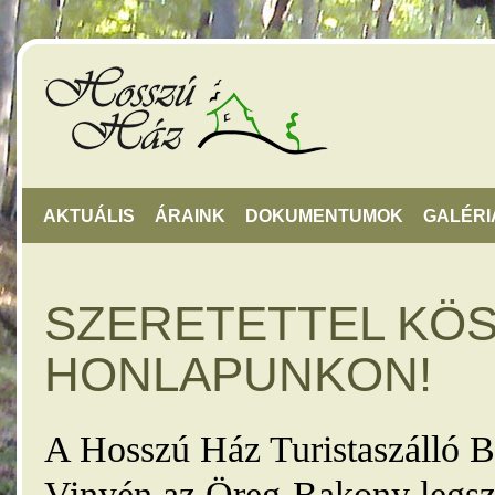
AKTUÁLIS
ÁRAINK
DOKUMENTUMOK
GALÉRI
SZERETETTEL KÖ
HONLAPUNKON!
A Hosszú Ház Turistaszálló B
Vinyén az Öreg-Bakony legsz