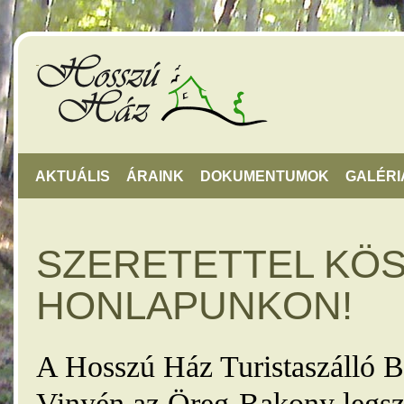
AKTUÁLIS
ÁRAINK
DOKUMENTUMOK
GALÉRI
SZERETETTEL KÖ
HONLAPUNKON!
A Hosszú Ház Turistaszálló B
Vinyén az Öreg-Bakony legsz