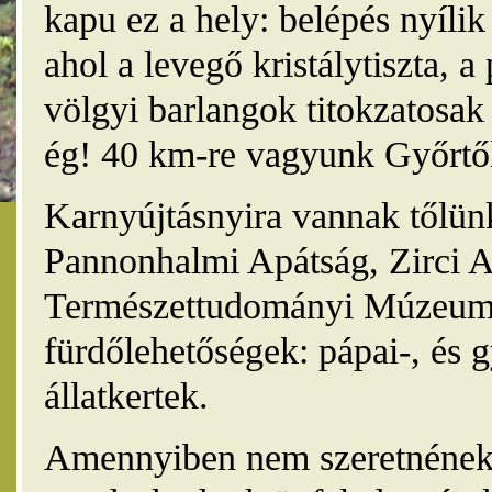
kapu ez a hely: belépés nyíli
ahol a levegő kristálytiszta, 
völgyi barlangok titokzatosak 
ég! 40 km-re vagyunk Győrtől
Karnyújtásnyira vannak tőlünk
Pannonhalmi Apátság, Zirci A
Természettudományi Múzeum,
fürdőlehetőségek: pápai-, és 
állatkertek.
Amennyiben nem szeretnének 4