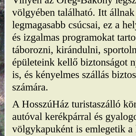
völgyében található. Itt álln
legmagasabb csúcsai, ez a he
és izgalmas programokat tarto
táborozni, kirándulni, sporto
épületeink kellő biztonságot
is, és kényelmes szállás bizt
számára.
A HosszúHáz turistaszálló kö
autóval kerékpárral és gyalog
völgykapuként is emlegetik a 