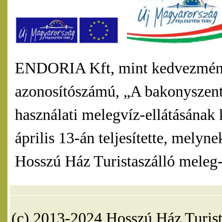
ENDORIA Kft, mint kedvezmény
azonosítószámú, „A bakonyszentl
használati melegvíz-ellátásának 
április 13-án teljesítette, mel
Hosszú Ház Turistaszálló meleg-v
(c) 2013-2024 Hosszú Ház Turist