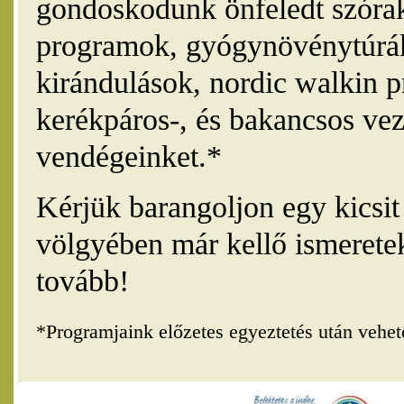
gondoskodunk önfeledt szórak
programok, gyógynövénytúrák
kirándulások, nordic walkin 
kerékpáros-, és bakancsos vez
vendégeinket.*
Kérjük barangoljon egy kicsi
völgyében már kellő ismerete
tovább!
*Programjaink előzetes egyeztetés után vehe