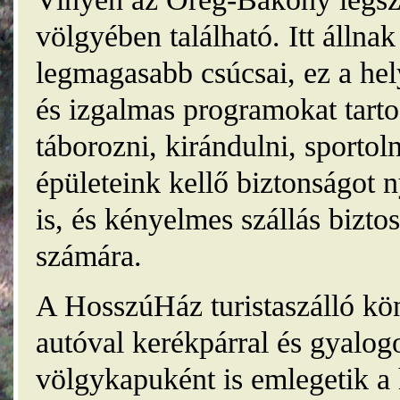
völgyében található. Itt álln
legmagasabb csúcsai, ez a he
és izgalmas programokat tarto
táborozni, kirándulni, sporto
épületeink kellő biztonságot
is, és kényelmes szállás bizt
számára.
A HosszúHáz turistaszálló kö
autóval kerékpárral és gyalog
völgykapuként is emlegetik a 