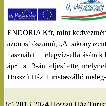
ENDORIA Kft, mint kedvezmény
azonosítószámú, „A bakonyszentl
használati melegvíz-ellátásának 
április 13-án teljesítette, mel
Hosszú Ház Turistaszálló meleg-v
(c) 2013-2024 Hosszú Ház Turist