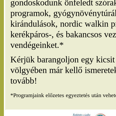
gondoskodunk önfeledt szórak
programok, gyógynövénytúrák
kirándulások, nordic walkin 
kerékpáros-, és bakancsos vez
vendégeinket.*
Kérjük barangoljon egy kicsi
völgyében már kellő ismerete
tovább!
*Programjaink előzetes egyeztetés után vehe