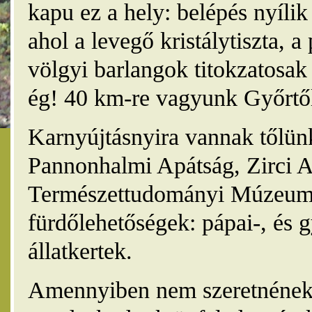
kapu ez a hely: belépés nyíli
ahol a levegő kristálytiszta, 
völgyi barlangok titokzatosak 
ég! 40 km-re vagyunk Győrtől
Karnyújtásnyira vannak tőlünk
Pannonhalmi Apátság, Zirci A
Természettudományi Múzeum,
fürdőlehetőségek: pápai-, és 
állatkertek.
Amennyiben nem szeretnének 4