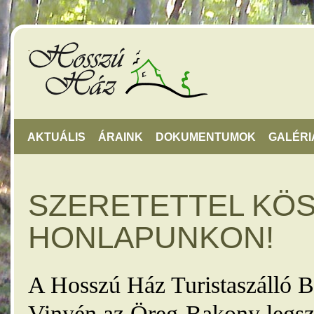
AKTUÁLIS
ÁRAINK
DOKUMENTUMOK
GALÉRI
SZERETETTEL KÖ
HONLAPUNKON!
A Hosszú Ház Turistaszálló B
Vinyén az Öreg-Bakony legsz