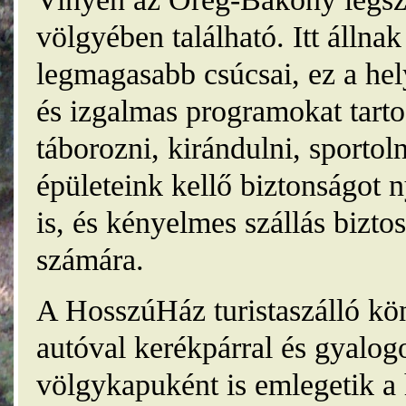
völgyében található. Itt álln
legmagasabb csúcsai, ez a he
és izgalmas programokat tarto
táborozni, kirándulni, sporto
épületeink kellő biztonságot
is, és kényelmes szállás bizt
számára.
A HosszúHáz turistaszálló kö
autóval kerékpárral és gyalog
völgykapuként is emlegetik a 