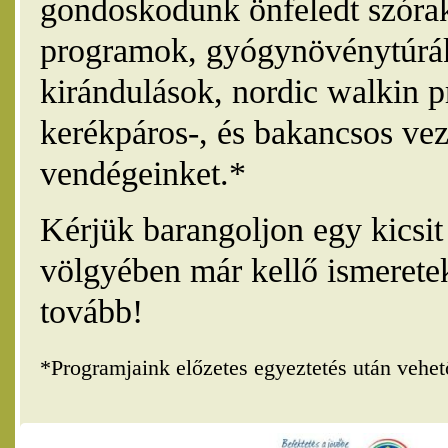
gondoskodunk önfeledt szórak
programok, gyógynövénytúrák
kirándulások, nordic walkin 
kerékpáros-, és bakancsos vez
vendégeinket.*
Kérjük barangoljon egy kicsi
völgyében már kellő ismerete
tovább!
*Programjaink előzetes egyeztetés után vehe