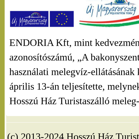
ENDORIA Kft, mint kedvezmény
azonosítószámú, „A bakonyszentl
használati melegvíz-ellátásának 
április 13-án teljesítette, mel
Hosszú Ház Turistaszálló meleg-v
(c) 2013-2024 Hosszú Ház Turist