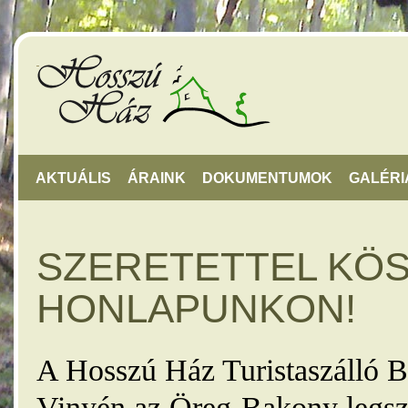
AKTUÁLIS
ÁRAINK
DOKUMENTUMOK
GALÉRI
SZERETETTEL KÖ
HONLAPUNKON!
A Hosszú Ház Turistaszálló B
Vinyén az Öreg-Bakony legsz