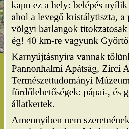
kapu ez a hely: belépés nyíli
ahol a levegő kristálytiszta, 
völgyi barlangok titokzatosak 
ég! 40 km-re vagyunk Győrtől
Karnyújtásnyira vannak tőlünk
Pannonhalmi Apátság, Zirci A
Természettudományi Múzeum,
fürdőlehetőségek: pápai-, és 
állatkertek.
Amennyiben nem szeretnének 4