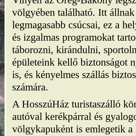
völgyében található. Itt álln
legmagasabb csúcsai, ez a he
és izgalmas programokat tarto
táborozni, kirándulni, sporto
épületeink kellő biztonságot
is, és kényelmes szállás bizt
számára.
A HosszúHáz turistaszálló kö
autóval kerékpárral és gyalog
völgykapuként is emlegetik a 