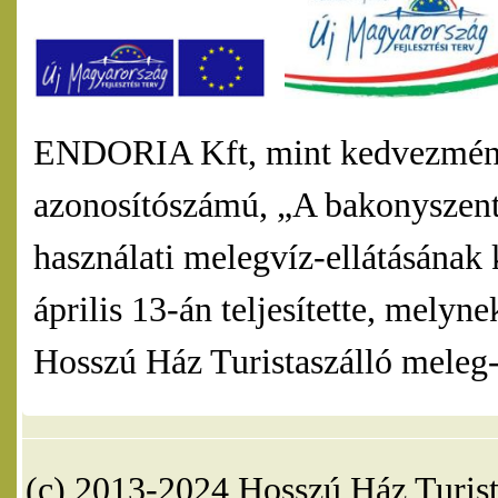
ENDORIA Kft, mint kedvezmény
azonosítószámú, „A bakonyszentl
használati melegvíz-ellátásának 
április 13-án teljesítette, mel
Hosszú Ház Turistaszálló meleg-v
(c) 2013-2024 Hosszú Ház Turist