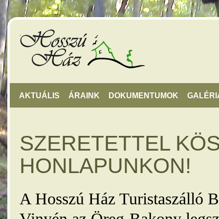
AKTUÁLIS
ÁRAINK
DOKUMENTUMOK
GALÉRI
SZERETETTEL KÖ
HONLAPUNKON!
A Hosszú Ház Turistaszálló B
Vinyén az Öreg-Bakony legsz