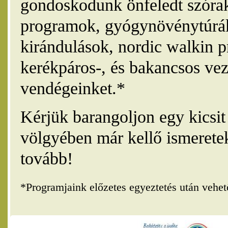
gondoskodunk önfeledt szórak
programok, gyógynövénytúrák
kirándulások, nordic walkin 
kerékpáros-, és bakancsos vez
vendégeinket.*
Kérjük barangoljon egy kicsi
völgyében már kellő ismerete
tovább!
*Programjaink előzetes egyeztetés után vehe