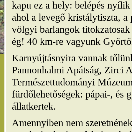
kapu ez a hely: belépés nyíli
ahol a levegő kristálytiszta, 
völgyi barlangok titokzatosak 
ég! 40 km-re vagyunk Győrtől
Karnyújtásnyira vannak tőlünk
Pannonhalmi Apátság, Zirci A
Természettudományi Múzeum,
fürdőlehetőségek: pápai-, és 
állatkertek.
Amennyiben nem szeretnének 4