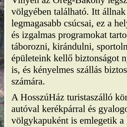
völgyében található. Itt álln
legmagasabb csúcsai, ez a he
és izgalmas programokat tarto
táborozni, kirándulni, sporto
épületeink kellő biztonságot
is, és kényelmes szállás bizt
számára.
A HosszúHáz turistaszálló kö
autóval kerékpárral és gyalog
völgykapuként is emlegetik a 