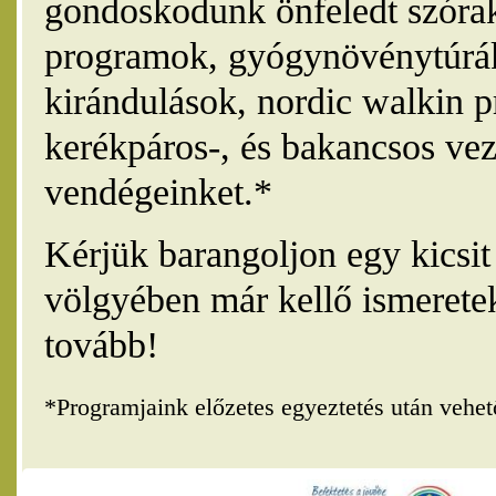
gondoskodunk önfeledt szórak
programok, gyógynövénytúrák
kirándulások, nordic walkin 
kerékpáros-, és bakancsos vez
vendégeinket.*
Kérjük barangoljon egy kicsi
völgyében már kellő ismerete
tovább!
*Programjaink előzetes egyeztetés után vehe