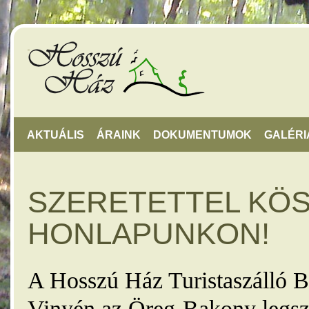
AKTUÁLIS
ÁRAINK
DOKUMENTUMOK
GALÉRI
SZERETETTEL KÖ
HONLAPUNKON!
A Hosszú Ház Turistaszálló B
Vinyén az Öreg-Bakony legsz