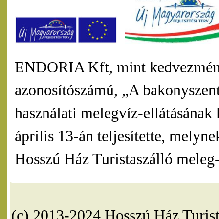
ENDORIA Kft, mint kedvezmény
azonosítószámú, „A bakonyszentl
használati melegvíz-ellátásának 
április 13-án teljesítette, mel
Hosszú Ház Turistaszálló meleg-v
(c) 2013-2024 Hosszú Ház Turist