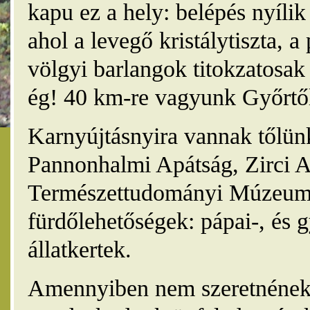
kapu ez a hely: belépés nyíli
ahol a levegő kristálytiszta, 
völgyi barlangok titokzatosak 
ég! 40 km-re vagyunk Győrtől
Karnyújtásnyira vannak tőlünk
Pannonhalmi Apátság, Zirci A
Természettudományi Múzeum,
fürdőlehetőségek: pápai-, és 
állatkertek.
Amennyiben nem szeretnének 4