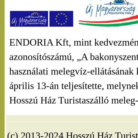
ENDORIA Kft, mint kedvezmény
azonosítószámú, „A bakonyszentl
használati melegvíz-ellátásának 
április 13-án teljesítette, mel
Hosszú Ház Turistaszálló meleg-v
(c) 2013-2024 Hosszú Ház Turist