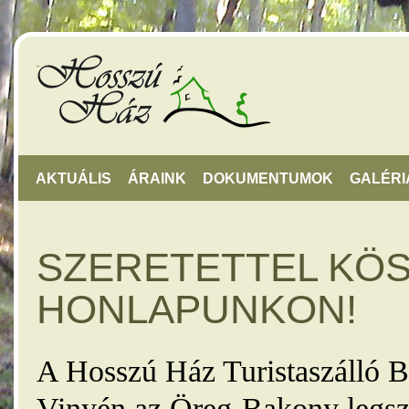
AKTUÁLIS
ÁRAINK
DOKUMENTUMOK
GALÉRI
SZERETETTEL KÖ
HONLAPUNKON!
A Hosszú Ház Turistaszálló B
Vinyén az Öreg-Bakony legsz