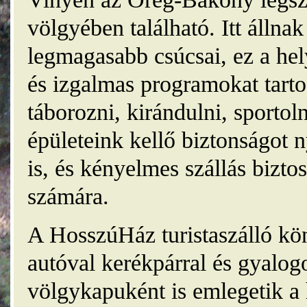
völgyében található. Itt álln
legmagasabb csúcsai, ez a he
és izgalmas programokat tarto
táborozni, kirándulni, sporto
épületeink kellő biztonságot
is, és kényelmes szállás bizt
számára.
A HosszúHáz turistaszálló kö
autóval kerékpárral és gyalog
völgykapuként is emlegetik a 