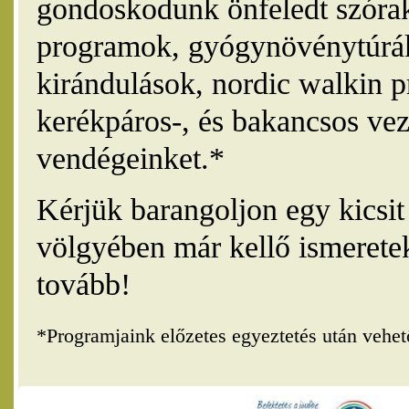
gondoskodunk önfeledt szórak
programok, gyógynövénytúrák
kirándulások, nordic walkin 
kerékpáros-, és bakancsos vez
vendégeinket.*
Kérjük barangoljon egy kicsi
völgyében már kellő ismerete
tovább!
*Programjaink előzetes egyeztetés után vehe