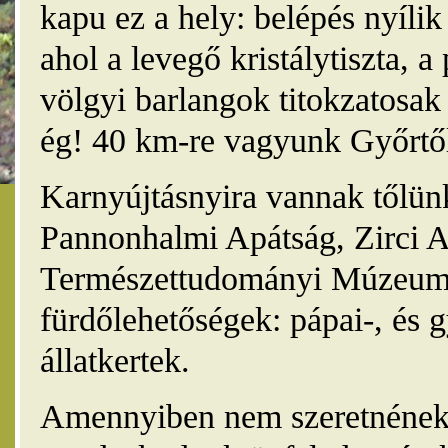
kapu ez a hely: belépés nyíli
ahol a levegő kristálytiszta, 
völgyi barlangok titokzatosak 
ég! 40 km-re vagyunk Győrtől
Karnyújtásnyira vannak tőlünk
Pannonhalmi Apátság, Zirci A
Természettudományi Múzeum,
fürdőlehetőségek: pápai-, és 
állatkertek.
Amennyiben nem szeretnének 4