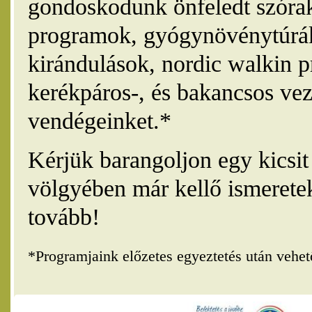
gondoskodunk önfeledt szórak
programok, gyógynövénytúrák
kirándulások, nordic walkin 
kerékpáros-, és bakancsos vez
vendégeinket.*
Kérjük barangoljon egy kicsi
völgyében már kellő ismerete
tovább!
*Programjaink előzetes egyeztetés után vehe