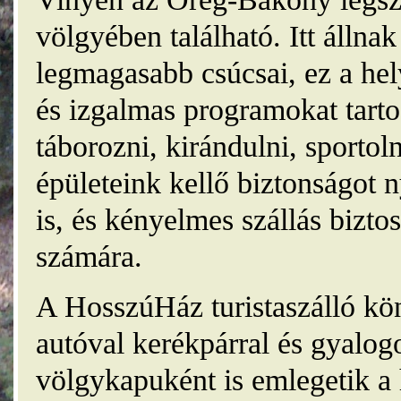
völgyében található. Itt álln
legmagasabb csúcsai, ez a he
és izgalmas programokat tarto
táborozni, kirándulni, sporto
épületeink kellő biztonságot
is, és kényelmes szállás bizt
számára.
A HosszúHáz turistaszálló kö
autóval kerékpárral és gyalog
völgykapuként is emlegetik a 