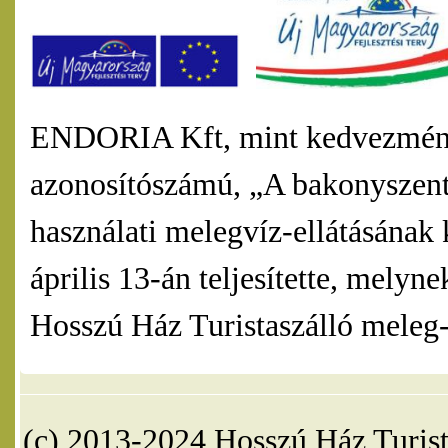
ENDORIA Kft, mint kedvezmény
azonosítószámú, „A bakonyszentl
használati melegvíz-ellátásának 
április 13-án teljesítette, mel
Hosszú Ház Turistaszálló meleg-v
(c) 2013-2024 Hosszú Ház Turist