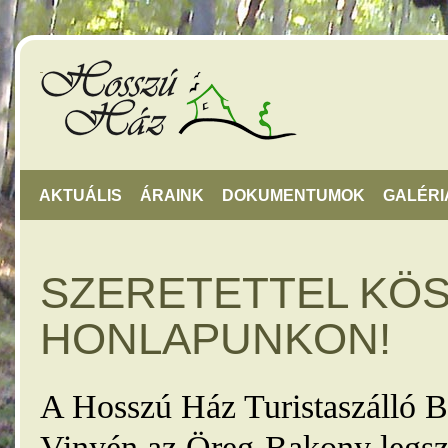
AKTUÁLIS
ÁRAINK
DOKUMENTUMOK
GALÉRI
SZERETETTEL KÖ
HONLAPUNKON!
A Hosszú Ház Turistaszálló B
Vinyén az Öreg-Bakony legsz