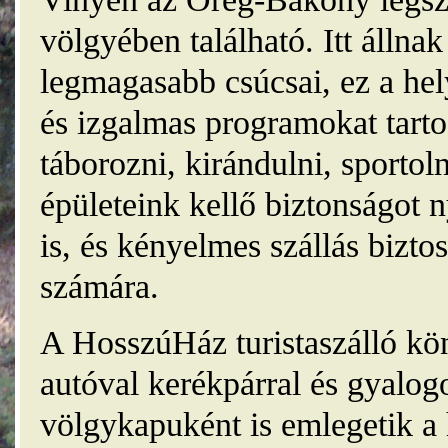
völgyében található. Itt álln
legmagasabb csúcsai, ez a he
és izgalmas programokat tarto
táborozni, kirándulni, sporto
épületeink kellő biztonságot
is, és kényelmes szállás bizt
számára.
A HosszúHáz turistaszálló kö
autóval kerékpárral és gyalog
völgykapuként is emlegetik a 