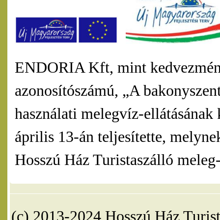
ENDORIA Kft, mint kedvezmény
azonosítószámú, „A bakonyszentl
használati melegvíz-ellátásának 
április 13-án teljesítette, mel
Hosszú Ház Turistaszálló meleg-v
(c) 2013-2024 Hosszú Ház Turist