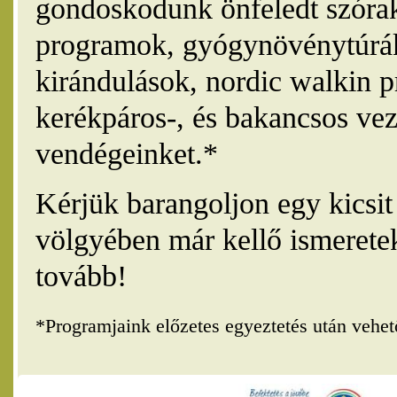
gondoskodunk önfeledt szórak
programok, gyógynövénytúrák
kirándulások, nordic walkin 
kerékpáros-, és bakancsos vez
vendégeinket.*
Kérjük barangoljon egy kicsi
völgyében már kellő ismerete
tovább!
*Programjaink előzetes egyeztetés után vehe