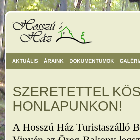
AKTUÁLIS
ÁRAINK
DOKUMENTUMOK
GALÉRI
SZERETETTEL KÖ
HONLAPUNKON!
A Hosszú Ház Turistaszálló B
Vinyén az Öreg-Bakony legsz