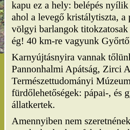
kapu ez a hely: belépés nyíli
ahol a levegő kristálytiszta, 
völgyi barlangok titokzatosak 
ég! 40 km-re vagyunk Győrtől
Karnyújtásnyira vannak tőlünk
Pannonhalmi Apátság, Zirci A
Természettudományi Múzeum,
fürdőlehetőségek: pápai-, és 
állatkertek.
Amennyiben nem szeretnének 4