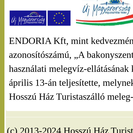
ENDORIA Kft, mint kedvezmény
azonosítószámú, „A bakonyszentl
használati melegvíz-ellátásának 
április 13-án teljesítette, mel
Hosszú Ház Turistaszálló meleg-v
(c) 2013-2024 Hosszú Ház Turist