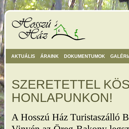
AKTUÁLIS
ÁRAINK
DOKUMENTUMOK
GALÉRI
SZERETETTEL KÖ
HONLAPUNKON!
A Hosszú Ház Turistaszálló B
Vinyén az Öreg-Bakony legsz