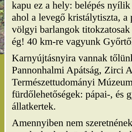
kapu ez a hely: belépés nyíli
ahol a levegő kristálytiszta, 
völgyi barlangok titokzatosak 
ég! 40 km-re vagyunk Győrtől
Karnyújtásnyira vannak tőlünk
Pannonhalmi Apátság, Zirci A
Természettudományi Múzeum,
fürdőlehetőségek: pápai-, és 
állatkertek.
Amennyiben nem szeretnének 4