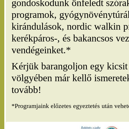
gondoskodunk önfeledt szórak
programok, gyógynövénytúrák
kirándulások, nordic walkin 
kerékpáros-, és bakancsos vez
vendégeinket.*
Kérjük barangoljon egy kicsi
völgyében már kellő ismerete
tovább!
*Programjaink előzetes egyeztetés után vehe