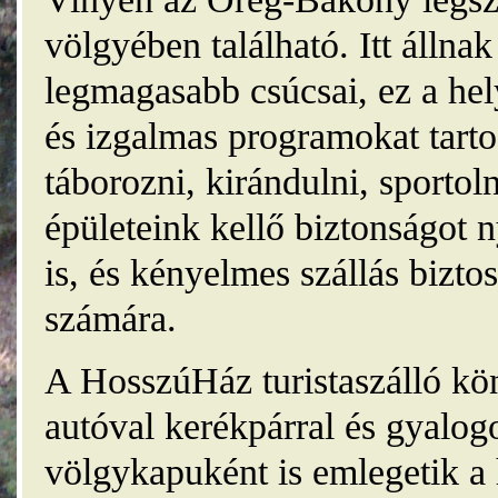
völgyében található. Itt álln
legmagasabb csúcsai, ez a he
és izgalmas programokat tarto
táborozni, kirándulni, sporto
épületeink kellő biztonságot
is, és kényelmes szállás bizt
számára.
A HosszúHáz turistaszálló kö
autóval kerékpárral és gyalog
völgykapuként is emlegetik a 