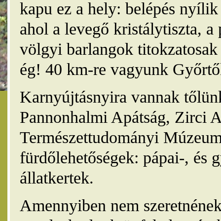
kapu ez a hely: belépés nyíli
ahol a levegő kristálytiszta, 
völgyi barlangok titokzatosak 
ég! 40 km-re vagyunk Győrtől
Karnyújtásnyira vannak tőlünk
Pannonhalmi Apátság, Zirci A
Természettudományi Múzeum,
fürdőlehetőségek: pápai-, és 
állatkertek.
Amennyiben nem szeretnének 4