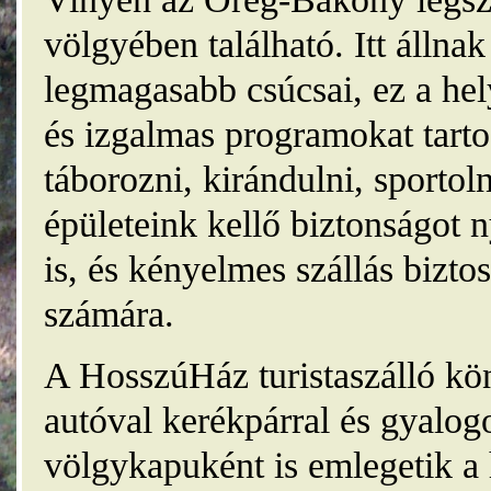
völgyében található. Itt álln
legmagasabb csúcsai, ez a he
és izgalmas programokat tarto
táborozni, kirándulni, sporto
épületeink kellő biztonságot
is, és kényelmes szállás bizt
számára.
A HosszúHáz turistaszálló kö
autóval kerékpárral és gyalog
völgykapuként is emlegetik a 