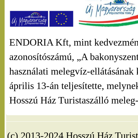
ENDORIA Kft, mint kedvezmény
azonosítószámú, „A bakonyszentl
használati melegvíz-ellátásának 
április 13-án teljesítette, mel
Hosszú Ház Turistaszálló meleg-v
(c) 2013-2024 Hosszú Ház Turist