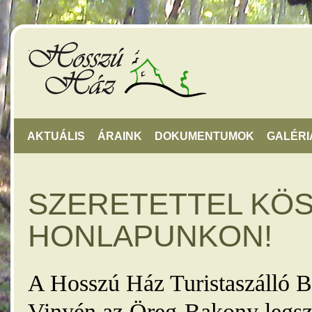
AKTUÁLIS
ÁRAINK
DOKUMENTUMOK
GALÉRI
SZERETETTEL KÖ
HONLAPUNKON!
A Hosszú Ház Turistaszálló B
Vinyén az Öreg-Bakony legsz