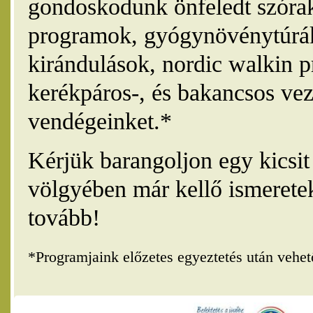
gondoskodunk önfeledt szórak
programok, gyógynövénytúrák
kirándulások, nordic walkin 
kerékpáros-, és bakancsos vez
vendégeinket.*
Kérjük barangoljon egy kicsi
völgyében már kellő ismerete
tovább!
*Programjaink előzetes egyeztetés után vehe