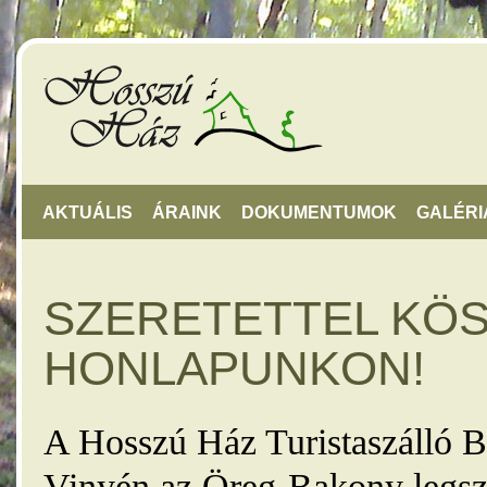
AKTUÁLIS
ÁRAINK
DOKUMENTUMOK
GALÉRI
SZERETETTEL KÖ
HONLAPUNKON!
A Hosszú Ház Turistaszálló B
Vinyén az Öreg-Bakony legsz