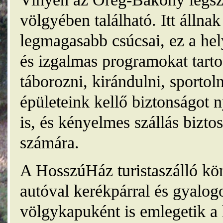
völgyében található. Itt álln
legmagasabb csúcsai, ez a he
és izgalmas programokat tarto
táborozni, kirándulni, sporto
épületeink kellő biztonságot
is, és kényelmes szállás bizt
számára.
A HosszúHáz turistaszálló kö
autóval kerékpárral és gyalog
völgykapuként is emlegetik a 