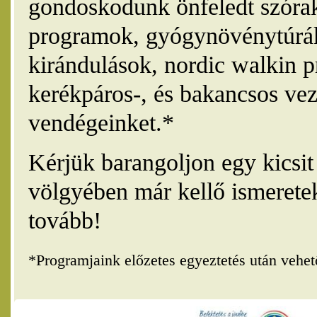
gondoskodunk önfeledt szórak
programok, gyógynövénytúrák
kirándulások, nordic walkin 
kerékpáros-, és bakancsos vez
vendégeinket.*
Kérjük barangoljon egy kicsi
völgyében már kellő ismerete
tovább!
*Programjaink előzetes egyeztetés után vehe