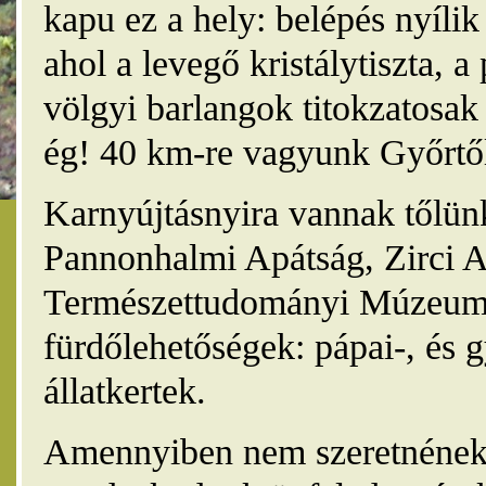
kapu ez a hely: belépés nyíli
ahol a levegő kristálytiszta, 
völgyi barlangok titokzatosak 
ég! 40 km-re vagyunk Győrtől
Karnyújtásnyira vannak tőlünk
Pannonhalmi Apátság, Zirci A
Természettudományi Múzeum,
fürdőlehetőségek: pápai-, és 
állatkertek.
Amennyiben nem szeretnének 4