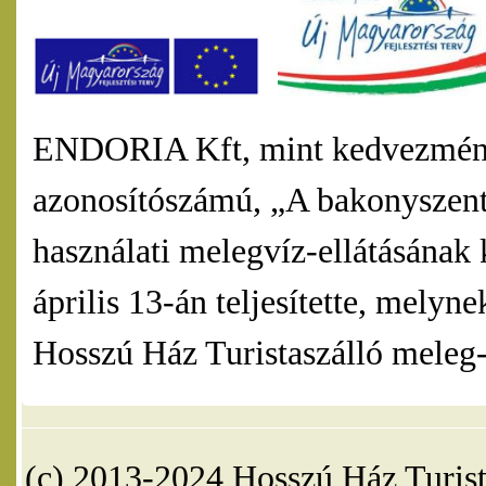
ENDORIA Kft, mint kedvezmény
azonosítószámú, „A bakonyszentl
használati melegvíz-ellátásának 
április 13-án teljesítette, mel
Hosszú Ház Turistaszálló meleg-v
(c) 2013-2024 Hosszú Ház Turist