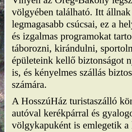
völgyében található. Itt álln
legmagasabb csúcsai, ez a he
és izgalmas programokat tarto
táborozni, kirándulni, sporto
épületeink kellő biztonságot
is, és kényelmes szállás bizt
számára.
A HosszúHáz turistaszálló kö
autóval kerékpárral és gyalog
völgykapuként is emlegetik a 