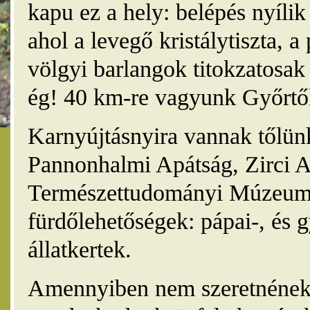
kapu ez a hely: belépés nyíli
ahol a levegő kristálytiszta, 
völgyi barlangok titokzatosak 
ég! 40 km-re vagyunk Győrtől
Karnyújtásnyira vannak tőlünk
Pannonhalmi Apátság, Zirci A
Természettudományi Múzeum,
fürdőlehetőségek: pápai-, és 
állatkertek.
Amennyiben nem szeretnének 4