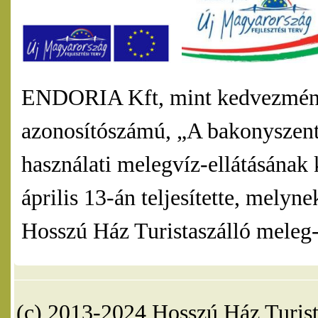
ENDORIA Kft, mint kedvezmény
azonosítószámú, „A bakonyszentl
használati melegvíz-ellátásának 
április 13-án teljesítette, mel
Hosszú Ház Turistaszálló meleg-v
(c) 2013-2024 Hosszú Ház Turist