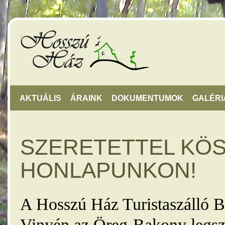
AKTUÁLIS
ÁRAINK
DOKUMENTUMOK
GALÉRI
SZERETETTEL KÖ
HONLAPUNKON!
A Hosszú Ház Turistaszálló B
Vinyén az Öreg-Bakony legsz