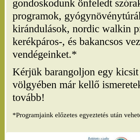
gondoskodunk önfeledt szórak
programok, gyógynövénytúrák
kirándulások, nordic walkin 
kerékpáros-, és bakancsos vez
vendégeinket.*
Kérjük barangoljon egy kicsi
völgyében már kellő ismerete
tovább!
*Programjaink előzetes egyeztetés után vehe