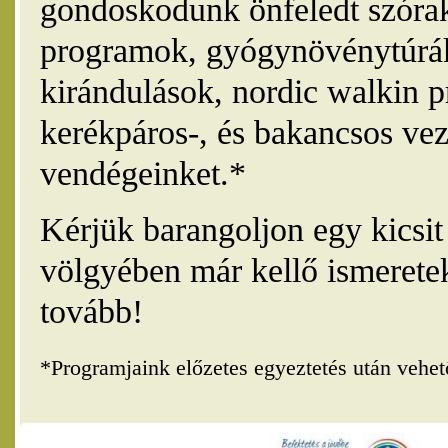
gondoskodunk önfeledt szórak
programok, gyógynövénytúrák
kirándulások, nordic walkin 
kerékpáros-, és bakancsos vez
vendégeinket.*
Kérjük barangoljon egy kicsi
völgyében már kellő ismerete
tovább!
*Programjaink előzetes egyeztetés után vehe