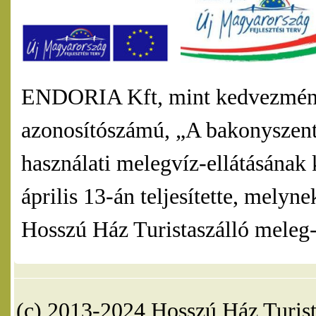
ENDORIA Kft, mint kedvezmény
azonosítószámú, „A bakonyszentl
használati melegvíz-ellátásának 
április 13-án teljesítette, mel
Hosszú Ház Turistaszálló meleg-v
(c) 2013-2024 Hosszú Ház Turist