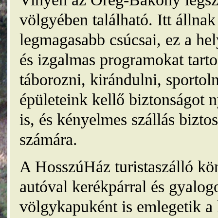
völgyében található. Itt álln
legmagasabb csúcsai, ez a he
és izgalmas programokat tarto
táborozni, kirándulni, sporto
épületeink kellő biztonságot
is, és kényelmes szállás bizt
számára.
A HosszúHáz turistaszálló kö
autóval kerékpárral és gyalog
völgykapuként is emlegetik a 