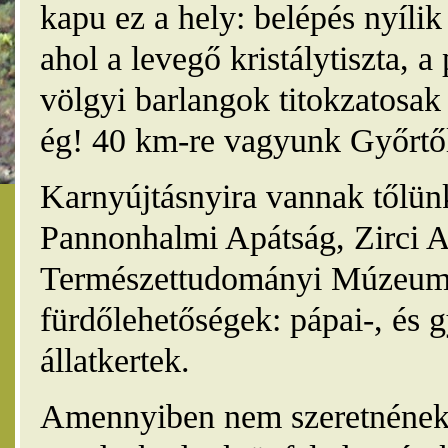
kapu ez a hely: belépés nyíli
ahol a levegő kristálytiszta, 
völgyi barlangok titokzatosak 
ég! 40 km-re vagyunk Győrtől
Karnyújtásnyira vannak tőlünk
Pannonhalmi Apátság, Zirci A
Természettudományi Múzeum,
fürdőlehetőségek: pápai-, és 
állatkertek.
Amennyiben nem szeretnének 4