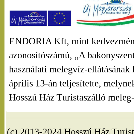
ENDORIA Kft, mint kedvezmény
azonosítószámú, „A bakonyszentl
használati melegvíz-ellátásának 
április 13-án teljesítette, mel
Hosszú Ház Turistaszálló meleg-v
(c) 2013-2024 Hosszú Ház Turist