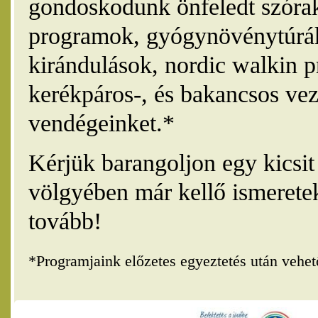
gondoskodunk önfeledt szórak
programok, gyógynövénytúrák
kirándulások, nordic walkin 
kerékpáros-, és bakancsos vez
vendégeinket.*
Kérjük barangoljon egy kicsi
völgyében már kellő ismerete
tovább!
*Programjaink előzetes egyeztetés után vehe