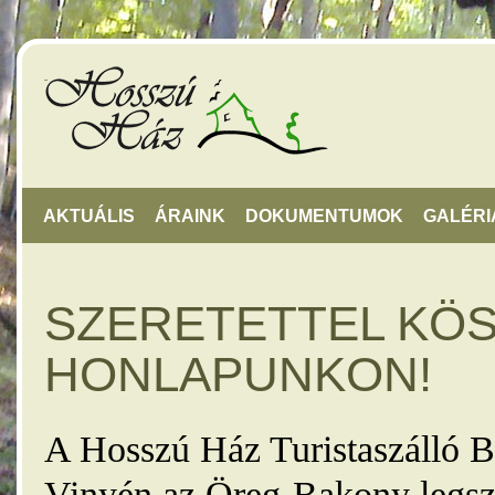
AKTUÁLIS
ÁRAINK
DOKUMENTUMOK
GALÉRI
SZERETETTEL KÖ
HONLAPUNKON!
A Hosszú Ház Turistaszálló B
Vinyén az Öreg-Bakony legsz