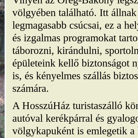
völgyében található. Itt álln
legmagasabb csúcsai, ez a he
és izgalmas programokat tarto
táborozni, kirándulni, sporto
épületeink kellő biztonságot
is, és kényelmes szállás bizt
számára.
A HosszúHáz turistaszálló kö
autóval kerékpárral és gyalog
völgykapuként is emlegetik a 