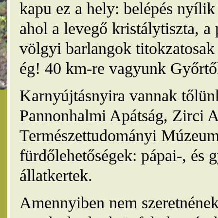
kapu ez a hely: belépés nyíli
ahol a levegő kristálytiszta, 
völgyi barlangok titokzatosak 
ég! 40 km-re vagyunk Győrtől
Karnyújtásnyira vannak tőlünk
Pannonhalmi Apátság, Zirci A
Természettudományi Múzeum,
fürdőlehetőségek: pápai-, és 
állatkertek.
Amennyiben nem szeretnének 4