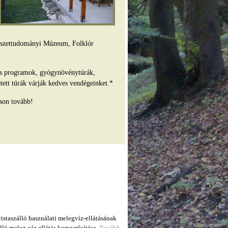
mészettudományi Múzeum, Folklór
es programok, gyógynövénytúrák,
tett túrák várják kedves vendégeinket.*
son tovább!
taszálló használati melegvíz-ellátásának
ló meleg-víz ellátás korszerűsítése.
Tovább