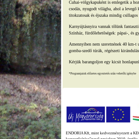
Cuhai-völgykapuként is emlegetik a hozz
csodás, nyugodt világba, ahol a levegő 
titokzatosak és éjszaka mindig csillago
Karnyújtásnyira vannak tőlünk fantasz
Színház, fürdőlehetőségek: pápai-, és g
Amennyiben nem szeretnének 40 km-t ut
gomba-szedő túrák, régészeti kirándulás
Kérjük barangoljon egy kicsit honlapun
*Programjaink előzetes egyeztetés után vehetők igénybe
ENDORIA Kft, mint kedvezményezett a KEOP
korszerűsítése”nevű projektet 2010. áprili