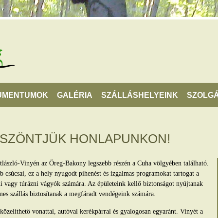
UMENTUMOK
GALÉRIA
SZÁLLÁSHELYEINK
SZOLGÁ
ÖSZÖNTJÜK HONLAPUNKON!
tlászló-Vinyén az Öreg-Bakony legszebb részén a Cuha völgyében található.
 csúcsai, ez a hely nyugodt pihenést és izgalmas programokat tartogat a
lni vagy túrázni vágyók számára. Az épületeink kellő biztonságot nyújtanak
mes szállás biztosítanak a megfáradt vendégeink számára.
zelíthető vonattal, autóval kerékpárral és gyalogosan egyaránt. Vinyét a