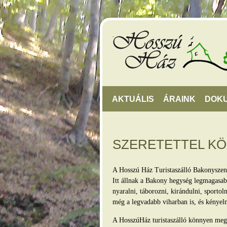
AKTUÁLIS
ÁRAINK
DOK
SZERETETTEL K
A Hosszú Ház Turistaszálló Bakonyszen
Itt állnak a Bakony hegység legmagasabb
nyaralni, táborozni, kirándulni, sporto
még a legvadabb viharban is, és kényel
A HosszúHáz turistaszálló könnyen megkö