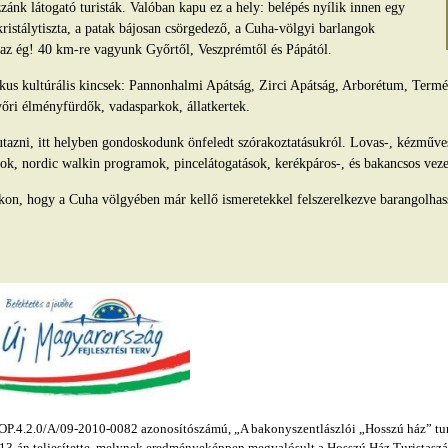
ánk látogató turisták. Valóban kapu ez a hely: belépés nyílik innen egy
kristálytiszta, a patak bájosan csörgedező, a Cuha-völgyi barlangok
s az ég! 40 km-re vagyunk Győrtől, Veszprémtől és Pápától.
tikus kultúrális kincsek: Pannonhalmi Apátság, Zirci Apátság, Arborétum, Ter
yőri élményfürdők, vadasparkok, állatkertek.
azni, itt helyben gondoskodunk önfeledt szórakoztatásukról. Lovas-, kézműv
ok, nordic walkin programok, pincelátogatások, kerékpáros-, és bakancsos veze
kon, hogy a Cuha völgyében már kellő ismeretekkel felszerelkezve barangolhas
.4.2.0/A/09-2010-0082 azonosítószámú, „A bakonyszentlászlói „Hosszú ház” turis
s 13-án teljesítette, melynek eredményeképpen megvalósult a Hosszú Ház Turistaszál