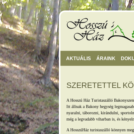
AKTUÁLIS
ÁRAINK
DOK
SZERETETTEL K
A Hosszú Ház Turistaszálló Bakonyszen
Itt állnak a Bakony hegység legmagasabb
nyaralni, táborozni, kirándulni, sporto
még a legvadabb viharban is, és kényel
A HosszúHáz turistaszálló könnyen megkö