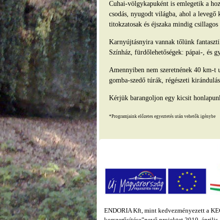
Cuhai-völgykapuként is emlegetik a hozz
csodás, nyugodt világba, ahol a levegő 
titokzatosak és éjszaka mindig csillago
Karnyújtásnyira vannak tőlünk fantasz
Színház, fürdőlehetőségek: pápai-, és g
Amennyiben nem szeretnének 40 km-t ut
gomba-szedő túrák, régészeti kirándulás
Kérjük barangoljon egy kicsit honlapun
*Programjaink előzetes egyeztetés után vehetők igénybe
ENDORIA Kft, mint kedvezményezett a KEOP
korszerűsítése”nevű projektet 2010. áprili