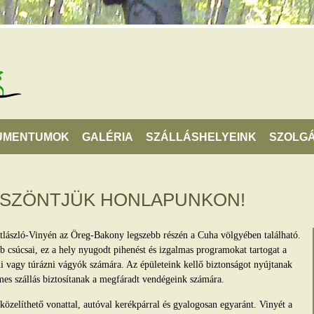
UMENTUMOK
GALÉRIA
SZÁLLÁSHELYEINK
SZOLGÁ
ÖSZÖNTJÜK HONLAPUNKON!
tlászló-Vinyén az Öreg-Bakony legszebb részén a Cuha völgyében található.
 csúcsai, ez a hely nyugodt pihenést és izgalmas programokat tartogat a
lni vagy túrázni vágyók számára. Az épületeink kellő biztonságot nyújtanak
mes szállás biztosítanak a megfáradt vendégeink számára.
zelíthető vonattal, autóval kerékpárral és gyalogosan egyaránt. Vinyét a