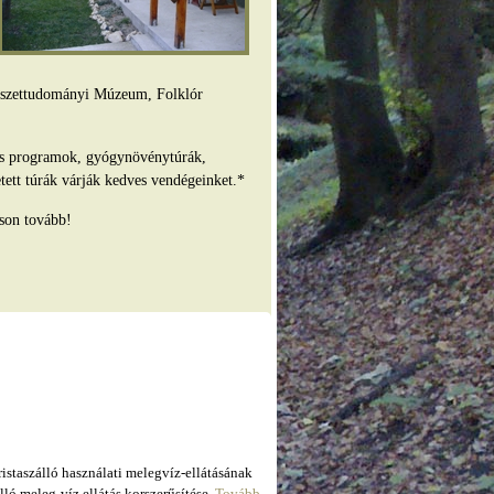
mészettudományi Múzeum, Folklór
es programok, gyógynövénytúrák,
tett túrák várják kedves vendégeinket.*
son tovább!
taszálló használati melegvíz-ellátásának
ló meleg-víz ellátás korszerűsítése.
Tovább