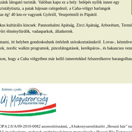
ánk látogató turisták. Valóban kapu ez a hely: belépés nyílik innen egy
kristálytiszta, a patak bájosan csörgedező, a Cuha-völgyi barlangok
s az ég! 40 km-re vagyunk Győrtől, Veszprémtől és Pápától.
tikus kultúrális kincsek: Pannonhalmi Apátság, Zirci Apátság, Arborétum, Ter
yőri élményfürdők, vadasparkok, állatkertek.
azni, itt helyben gondoskodunk önfeledt szórakoztatásukról. Lovas-, kézműv
ok, nordic walkin programok, pincelátogatások, kerékpáros-, és bakancsos veze
kon, hogy a Cuha völgyében már kellő ismeretekkel felszerelkezve barangolhas
.4.2.0/A/09-2010-0082 azonosítószámú, „A bakonyszentlászlói „Hosszú ház” turis
s 13-án teljesítette, melynek eredményeképpen megvalósult a Hosszú Ház Turistaszál