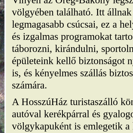
völgyében található. Itt álln
legmagasabb csúcsai, ez a he
és izgalmas programokat tarto
táborozni, kirándulni, sporto
épületeink kellő biztonságot
is, és kényelmes szállás bizt
számára.
A HosszúHáz turistaszálló kö
autóval kerékpárral és gyalog
völgykapuként is emlegetik a 