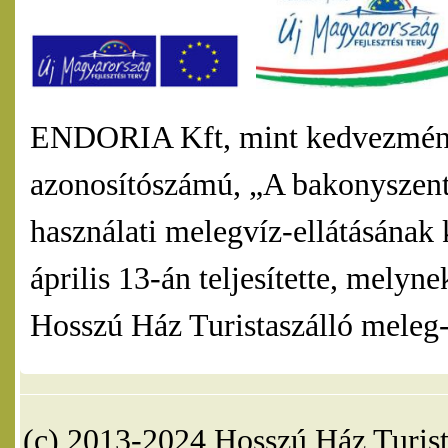
ENDORIA Kft, mint kedvezmény
azonosítószámú, „A bakonyszentl
használati melegvíz-ellátásának 
április 13-án teljesítette, mel
Hosszú Ház Turistaszálló meleg-v
(c) 2013-2024 Hosszú Ház Turist