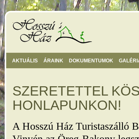
AKTUÁLIS
ÁRAINK
DOKUMENTUMOK
GALÉRI
SZERETETTEL KÖ
HONLAPUNKON!
A Hosszú Ház Turistaszálló B
Vinyén az Öreg-Bakony legsz