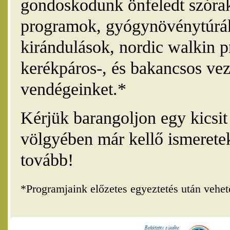
gondoskodunk önfeledt szórak
programok, gyógynövénytúrák
kirándulások, nordic walkin 
kerékpáros-, és bakancsos vez
vendégeinket.*
Kérjük barangoljon egy kicsi
völgyében már kellő ismerete
tovább!
*Programjaink előzetes egyeztetés után vehe