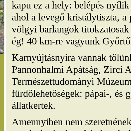
kapu ez a hely: belépés nyíli
ahol a levegő kristálytiszta, 
völgyi barlangok titokzatosak 
ég! 40 km-re vagyunk Győrtől
Karnyújtásnyira vannak tőlünk
Pannonhalmi Apátság, Zirci A
Természettudományi Múzeum,
fürdőlehetőségek: pápai-, és 
állatkertek.
Amennyiben nem szeretnének 4