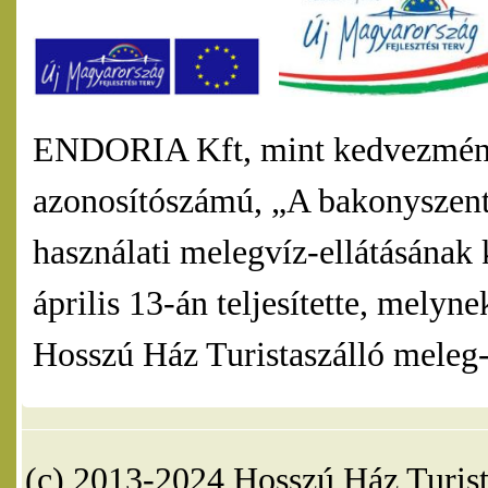
ENDORIA Kft, mint kedvezmény
azonosítószámú, „A bakonyszentl
használati melegvíz-ellátásának 
április 13-án teljesítette, mel
Hosszú Ház Turistaszálló meleg-v
(c) 2013-2024 Hosszú Ház Turist