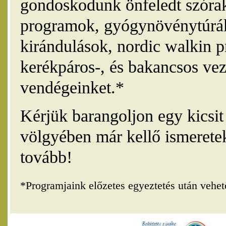
gondoskodunk önfeledt szórak
programok, gyógynövénytúrák
kirándulások, nordic walkin 
kerékpáros-, és bakancsos vez
vendégeinket.*
Kérjük barangoljon egy kicsi
völgyében már kellő ismerete
tovább!
*Programjaink előzetes egyeztetés után vehe