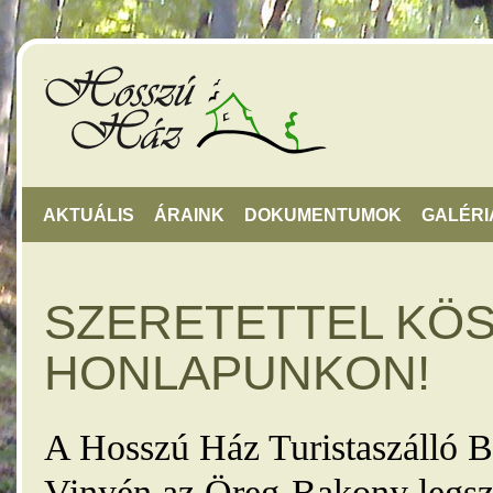
AKTUÁLIS
ÁRAINK
DOKUMENTUMOK
GALÉRI
SZERETETTEL KÖ
HONLAPUNKON!
A Hosszú Ház Turistaszálló B
Vinyén az Öreg-Bakony legsz