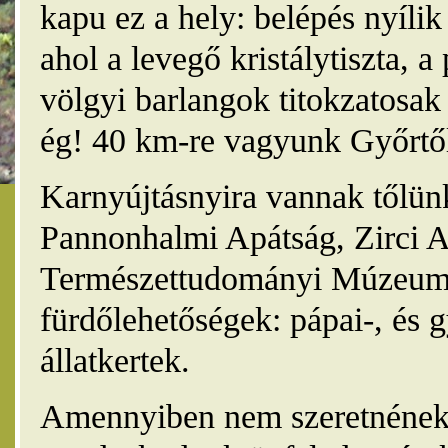
kapu ez a hely: belépés nyíli
ahol a levegő kristálytiszta, 
völgyi barlangok titokzatosak 
ég! 40 km-re vagyunk Győrtől
Karnyújtásnyira vannak tőlünk
Pannonhalmi Apátság, Zirci A
Természettudományi Múzeum,
fürdőlehetőségek: pápai-, és 
állatkertek.
Amennyiben nem szeretnének 4