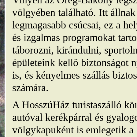
völgyében található. Itt álln
legmagasabb csúcsai, ez a he
és izgalmas programokat tarto
táborozni, kirándulni, sporto
épületeink kellő biztonságot
is, és kényelmes szállás bizt
számára.
A HosszúHáz turistaszálló kö
autóval kerékpárral és gyalog
völgykapuként is emlegetik a 