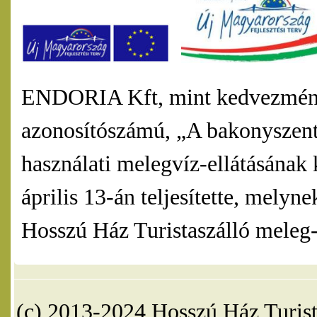
ENDORIA Kft, mint kedvezmény
azonosítószámú, „A bakonyszentl
használati melegvíz-ellátásának 
április 13-án teljesítette, mel
Hosszú Ház Turistaszálló meleg-v
(c) 2013-2024 Hosszú Ház Turist