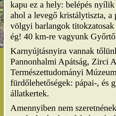
kapu ez a hely: belépés nyíli
ahol a levegő kristálytiszta, 
völgyi barlangok titokzatosak 
ég! 40 km-re vagyunk Győrtől
Karnyújtásnyira vannak tőlünk
Pannonhalmi Apátság, Zirci A
Természettudományi Múzeum,
fürdőlehetőségek: pápai-, és 
állatkertek.
Amennyiben nem szeretnének 4