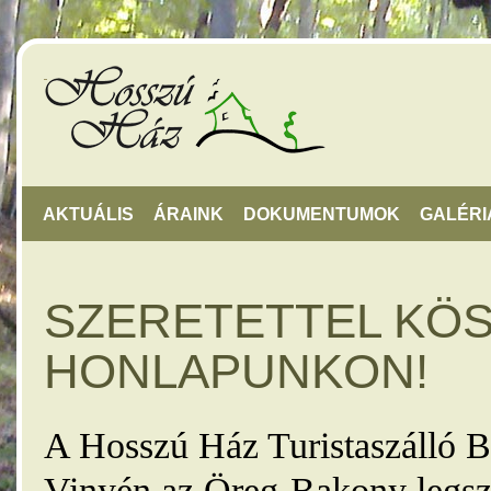
AKTUÁLIS
ÁRAINK
DOKUMENTUMOK
GALÉRI
SZERETETTEL KÖ
HONLAPUNKON!
A Hosszú Ház Turistaszálló B
Vinyén az Öreg-Bakony legsz