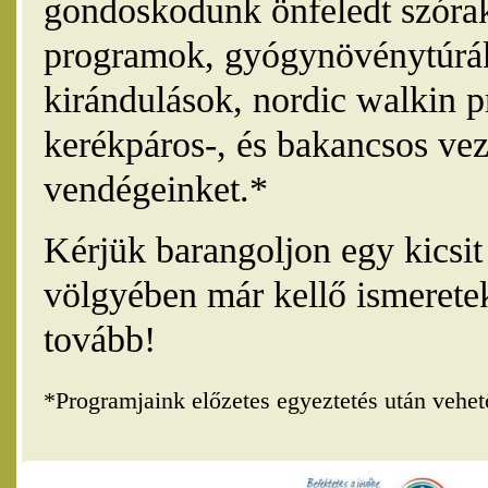
gondoskodunk önfeledt szórak
programok, gyógynövénytúrák
kirándulások, nordic walkin 
kerékpáros-, és bakancsos vez
vendégeinket.*
Kérjük barangoljon egy kicsi
völgyében már kellő ismerete
tovább!
*Programjaink előzetes egyeztetés után vehe