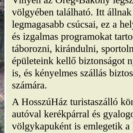
völgyében található. Itt álln
legmagasabb csúcsai, ez a he
és izgalmas programokat tarto
táborozni, kirándulni, sporto
épületeink kellő biztonságot
is, és kényelmes szállás bizt
számára.
A HosszúHáz turistaszálló kö
autóval kerékpárral és gyalog
völgykapuként is emlegetik a 