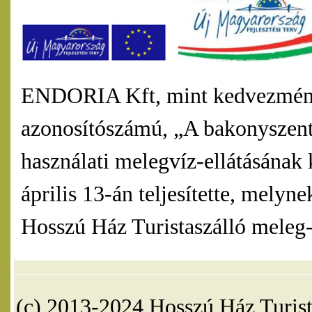
ENDORIA Kft, mint kedvezmény
azonosítószámú, „A bakonyszentl
használati melegvíz-ellátásának 
április 13-án teljesítette, mel
Hosszú Ház Turistaszálló meleg-v
(c) 2013-2024 Hosszú Ház Turist