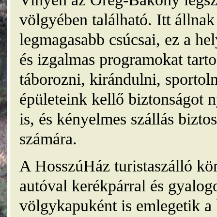
völgyében található. Itt álln
legmagasabb csúcsai, ez a he
és izgalmas programokat tarto
táborozni, kirándulni, sporto
épületeink kellő biztonságot
is, és kényelmes szállás bizt
számára.
A HosszúHáz turistaszálló kö
autóval kerékpárral és gyalog
völgykapuként is emlegetik a 