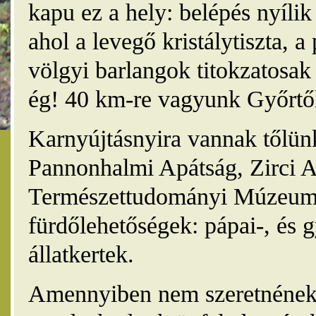
kapu ez a hely: belépés nyíli
ahol a levegő kristálytiszta, 
völgyi barlangok titokzatosak 
ég! 40 km-re vagyunk Győrtől
Karnyújtásnyira vannak tőlünk
Pannonhalmi Apátság, Zirci A
Természettudományi Múzeum,
fürdőlehetőségek: pápai-, és 
állatkertek.
Amennyiben nem szeretnének 4