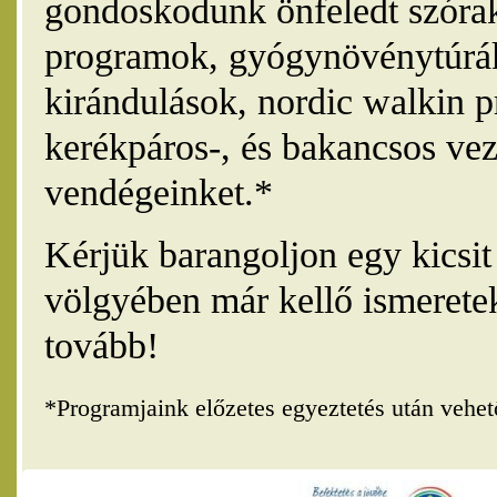
gondoskodunk önfeledt szórak
programok, gyógynövénytúrák
kirándulások, nordic walkin 
kerékpáros-, és bakancsos vez
vendégeinket.*
Kérjük barangoljon egy kicsi
völgyében már kellő ismerete
tovább!
*Programjaink előzetes egyeztetés után vehe