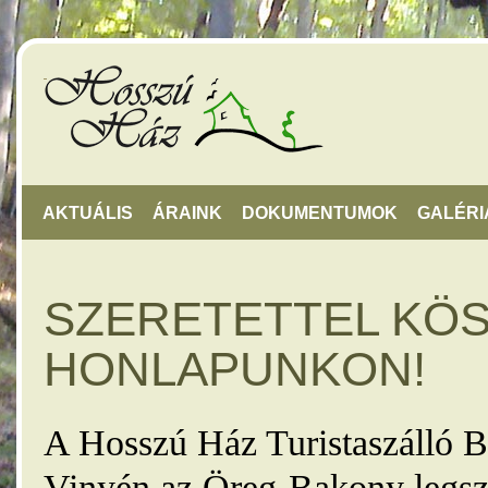
AKTUÁLIS
ÁRAINK
DOKUMENTUMOK
GALÉRI
SZERETETTEL KÖ
HONLAPUNKON!
A Hosszú Ház Turistaszálló B
Vinyén az Öreg-Bakony legsz